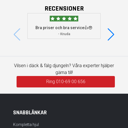
RECENSIONER
Bra priser och bra service👍😎
Jag s
visade 
- Knuda
Vilsen i däck & fälg djungeln? Våra experter hjälper
gärna till!
Ring 010-69 00 656
SNABBLÄNKAR
Kompletta hjul