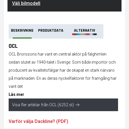
Välj bilmodell
BESKRIVNING
PRODUKTDATA
ALTERNATIV
OCL
OCL Brorssons har varit en central aktör på fälghimlen
sedan slutet av 1940-talet i Sverige. Som både importör och
producent av kvalitetsfälgar har de skapat en stark närvaro
på marknaden. En av deras nyckelfaktorer för framgång har
varit det
Läs mer
Visa fler artiklar från OCL (6252 st)
Varför välja Dackline? (PDF)