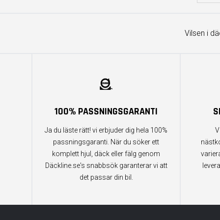
Vilsen i d
100% PASSNINGSGARANTI
S
Ja du läste rätt! vi erbjuder dig hela 100%
V
passningsgaranti. När du söker ett
nästk
komplett hjul, däck eller fälg genom
varier
Däckline.se's snabbsök garanterar vi att
lever
det passar din bil.