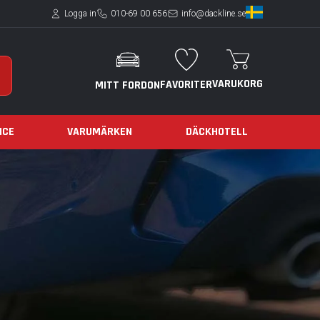
Logga in
010-69 00 656
info@dackline.se
VARUKORG
FAVORITER
MITT FORDON
ICE
VARUMÄRKEN
DÄCKHOTELL