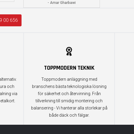
- Amar Gharbawi
9 00 656
TOPPMODERN TEKNIK
lternativ.
Toppmodern anläggning med
tura och
branschens bästa teknologiska lösning
alning via
för säkerhet och återvinning. Från
etalkort.
tillverkning till smidig montering och
balansering - Vi hanterar alla storlekar på
både däck och fälgar.