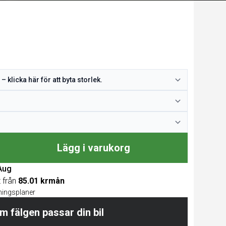
Lägg i varukorg
 Aug
t från
85.01 krmån
lningsplaner
m fälgen passar din bil