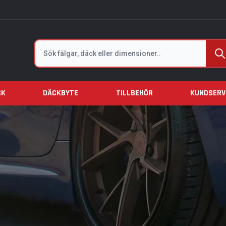
Sök
CK
DÄCKBYTE
TILLBEHÖR
KUNDSERV