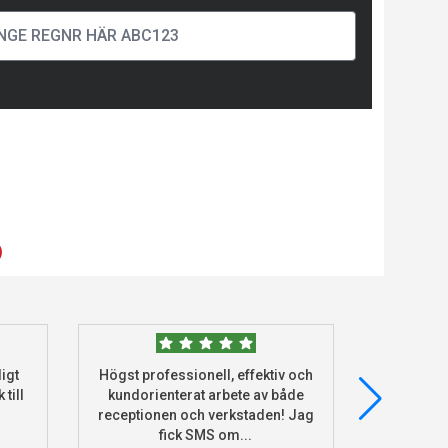
)
igt
Högst professionell, effektiv och
Beställde
 till
kundorienterat arbete av både
deras he
receptionen och verkstaden! Jag
och monter
fick SMS om...