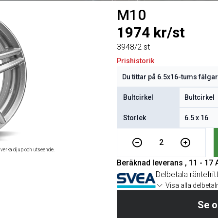
M10
1974 kr/st
3948/2 st
Prishistorik
Bultcirkel
Storlek
2
åverka djup och utseende.
Beräknad leverans , 11 - 17
Delbetala räntefrit
Visa alla delbeta
Se o