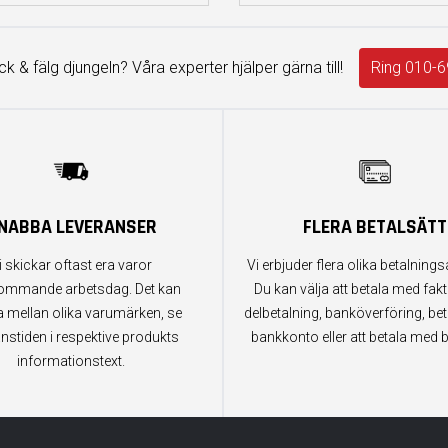
äck & fälg djungeln? Våra experter hjälper gärna till!
Ring 010-6
NABBA LEVERANSER
FLERA BETALSÄTT
i skickar oftast era varor
Vi erbjuder flera olika betalningsa
ommande arbetsdag. Det kan
Du kan välja att betala med fak
a mellan olika varumärken, se
delbetalning, banköverföring, bet
anstiden i respektive produkts
bankkonto eller att betala med b
informationstext.