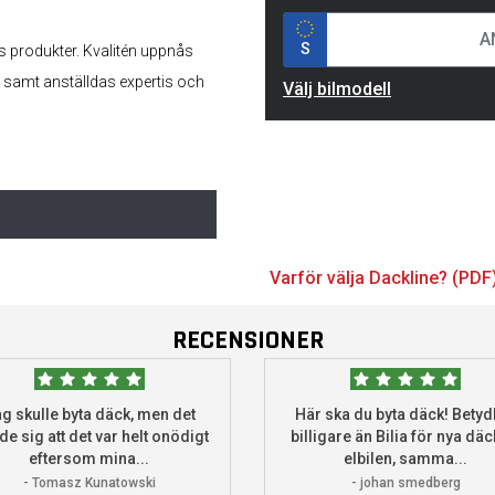
S
as produkter. Kvalitén uppnås
, samt anställdas expertis och
Välj bilmodell
Varför välja Dackline? (PDF
RECENSIONER
g skulle byta däck, men det
Här ska du byta däck! Betydl
de sig att det var helt onödigt
billigare än Bilia för nya däck
eftersom mina...
elbilen, samma...
- Tomasz Kunatowski
- johan smedberg