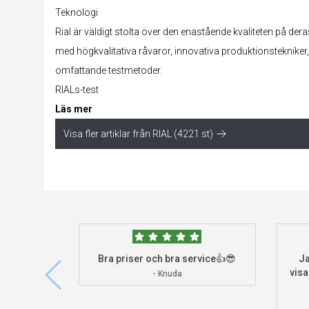
Teknologi
Rial är väldigt stolta över den enastående kvaliteten på der
med högkvalitativa råvaror, innovativa produktionstekniker
omfattande testmetoder.
RIALs-test
Läs mer
Visa fler artiklar från RIAL (4221 st)
Bra priser och bra service👍😎
Ja
visa
- Knuda