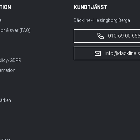
TION
KUNDTJÄNST
e
Däckline - Helsingborg Berga
gor & svar (FAQ)
010-69 00 65
info@dackline.
policy/GDPR
lamation
ärken