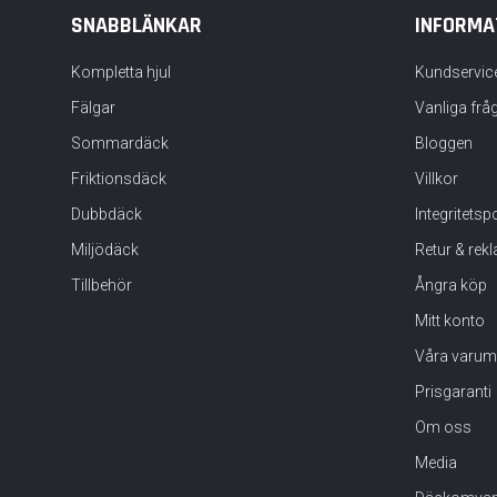
SNABBLÄNKAR
INFORMA
Kompletta hjul
Kundservic
Fälgar
Vanliga frå
Sommardäck
Bloggen
Friktionsdäck
Villkor
Dubbdäck
Integritets
Miljödäck
Retur & rek
Tillbehör
Ångra köp
Mitt konto
Våra varum
Prisgaranti
Om oss
Media