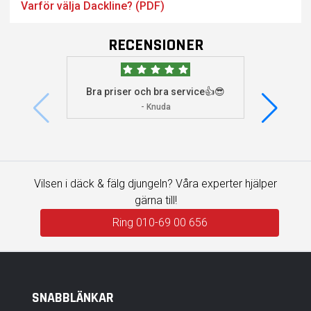
Varför välja Dackline? (PDF)
RECENSIONER
Bra priser och bra service👍😎
Jag s
visade 
- Knuda
Vilsen i däck & fälg djungeln? Våra experter hjälper
gärna till!
Ring 010-69 00 656
SNABBLÄNKAR