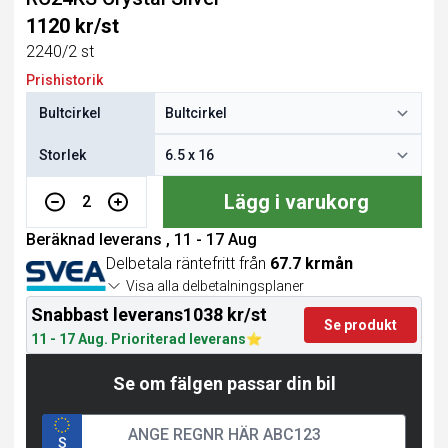
1120 kr/st
2240/2 st
Prishistorik
Bultcirkel
Storlek
Lägg i varukorg
2
Beräknad leverans , 11 - 17 Aug
Delbetala räntefritt från
67.7 krmån
Visa alla delbetalningsplaner
Snabbast leverans
1038 kr/st
Se produkt
11 - 17 Aug. Prioriterad leverans
Se om fälgen passar din bil
S