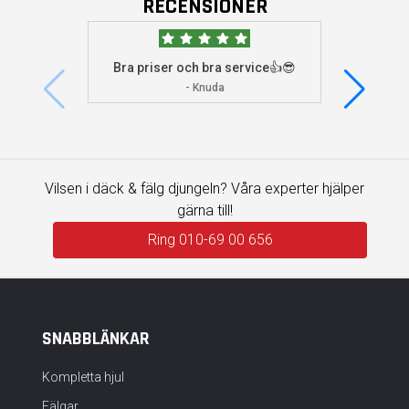
RECENSIONER
Bra priser och bra service👍😎
Jag s
visade 
- Knuda
Vilsen i däck & fälg djungeln? Våra experter hjälper
gärna till!
Ring 010-69 00 656
SNABBLÄNKAR
Kompletta hjul
Fälgar