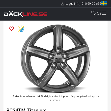
Logga in
010-69 00 656
Bilden är en referensbild. Storlek, bredd och inpressning kan påverka djup och
utseende.
RC24TM Titanium