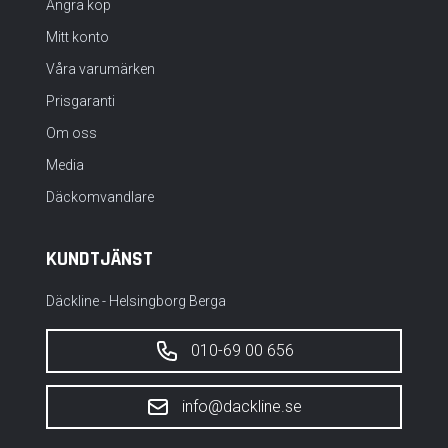
Ångra köp
Mitt konto
Våra varumärken
Prisgaranti
Om oss
Media
Däckomvandlare
KUNDTJÄNST
Däckline - Helsingborg Berga
010-69 00 656
info@dackline.se