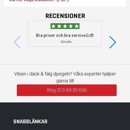
RECENSIONER
Bra priser och bra service👍😎
Jag s
visade 
- Knuda
Vilsen i däck & fälg djungeln? Våra experter hjälper
gärna till!
Ring 010-69 00 656
SNABBLÄNKAR