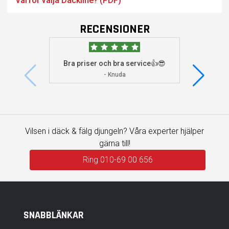
Varför välja Dackline? (PDF)
RECENSIONER
Bra priser och bra service👍😎
Jag s
visade 
- Knuda
Vilsen i däck & fälg djungeln? Våra experter hjälper
gärna till!
Ring 010-69 00 656
SNABBLÄNKAR