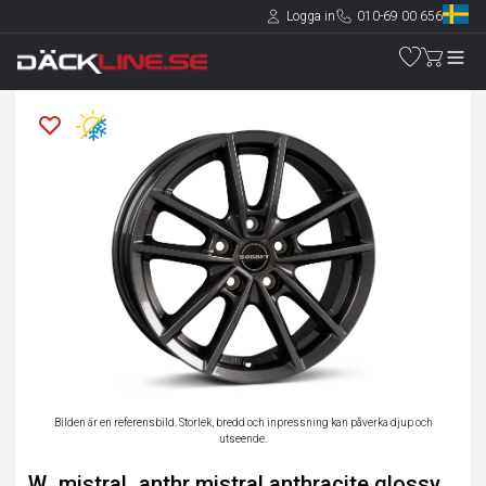
Logga in
010-69 00 656
Bilden är en referensbild. Storlek, bredd och inpressning kan påverka djup och
utseende.
W_mistral_anthr mistral anthracite glossy