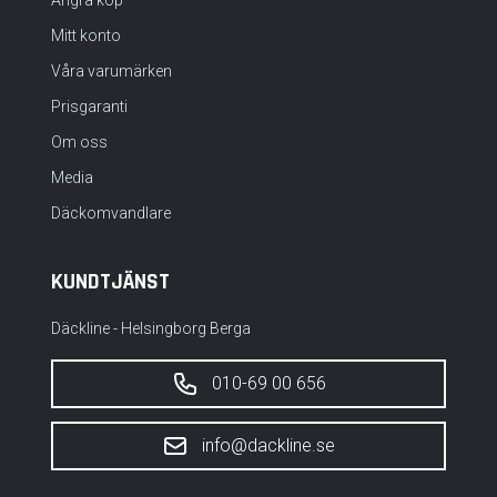
Ångra köp
Mitt konto
Våra varumärken
Prisgaranti
Om oss
Media
Däckomvandlare
KUNDTJÄNST
Däckline - Helsingborg Berga
010-69 00 656
info@dackline.se