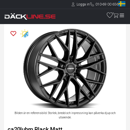
Logga in
010-69 00 656
Bilden är en referensbild. Storlek, bredd och inpressning kan påverka djup och
utseende.
ca20lubm Black Matt