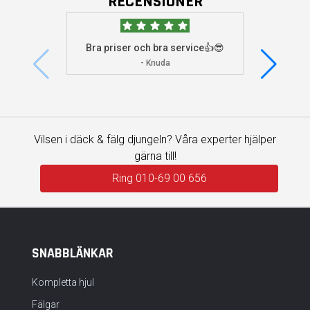
RECENSIONER
Bra priser och bra service👍😎
Jag s
visade 
- Knuda
Vilsen i däck & fälg djungeln? Våra experter hjälper
gärna till!
Ring 010-69 00 656
SNABBLÄNKAR
Kompletta hjul
Fälgar