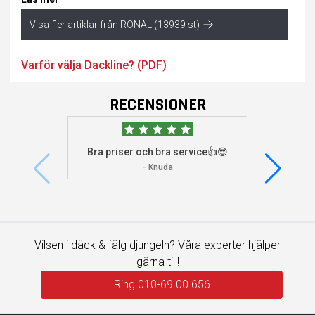
Visa fler artiklar från RONAL (13939 st)
Varför välja Dackline? (PDF)
RECENSIONER
Bra priser och bra service👍😎
Jag s
visade 
- Knuda
Vilsen i däck & fälg djungeln? Våra experter hjälper
gärna till!
Ring 010-69 00 656