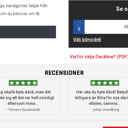
iga, handgjorda, fälgar från
Se o
 som du behöver om f&
S
Välj bilmodell
Varför välja Dackline? (PDF
RECENSIONER
g skulle byta däck, men det
Här ska du byta däck! Betydl
de sig att det var helt onödigt
billigare än Bilia för nya däck
eftersom mina...
elbilen, samma...
- Tomasz Kunatowski
- johan smedberg