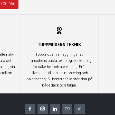
9 00 656
TOPPMODERN TEKNIK
lternativ.
Toppmodern anläggning med
tura och
branschens bästa teknologiska lösning
alning via
för säkerhet och återvinning. Från
etalkort.
tillverkning till smidig montering och
balansering - Vi hanterar alla storlekar på
både däck och fälgar.