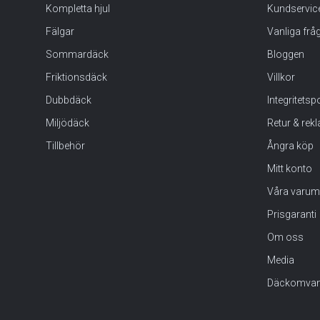
Kompletta hjul
Kundservic
Fälgar
Vanliga frå
Sommardäck
Bloggen
Friktionsdäck
Villkor
Dubbdäck
Integritets
Miljödäck
Retur & rek
Tillbehör
Ångra köp
Mitt konto
Våra varum
Prisgaranti
Om oss
Media
Däckomvan