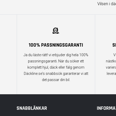
Vilsen i d
100% PASSNINGSGARANTI
S
Ja du läste rätt! vi erbjuder dig hela 100%
V
passningsgaranti. När du söker ett
nästk
komplett hjul, däck eller fälg genom
varier
Däckline.se's snabbsök garanterar vi att
lever
det passar din bil.
SNABBLÄNKAR
INFORMA