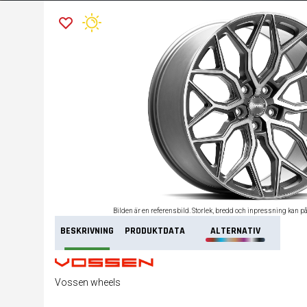
Bilden är en referensbild. Storlek, bredd och inpressning kan p
BESKRIVNING
PRODUKTDATA
ALTERNATIV
Vossen wheels