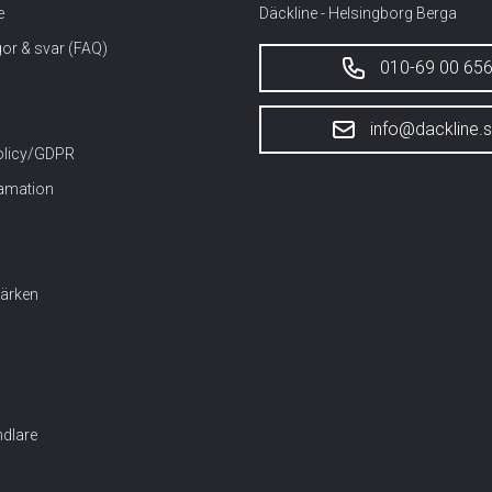
e
Däckline - Helsingborg Berga
gor & svar (FAQ)
010-69 00 65
info@dackline.
policy/GDPR
lamation
ärken
dlare