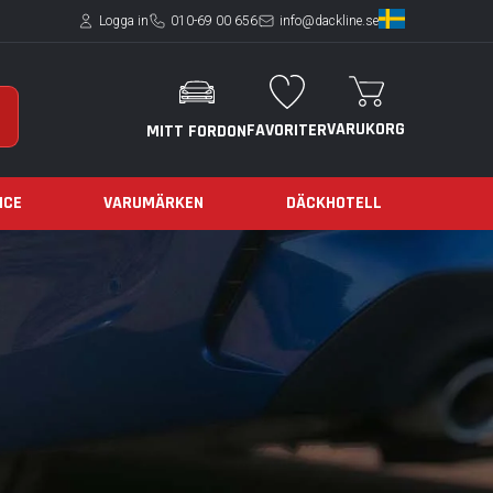
Logga in
010-69 00 656
info@dackline.se
VARUKORG
FAVORITER
MITT FORDON
ICE
VARUMÄRKEN
DÄCKHOTELL