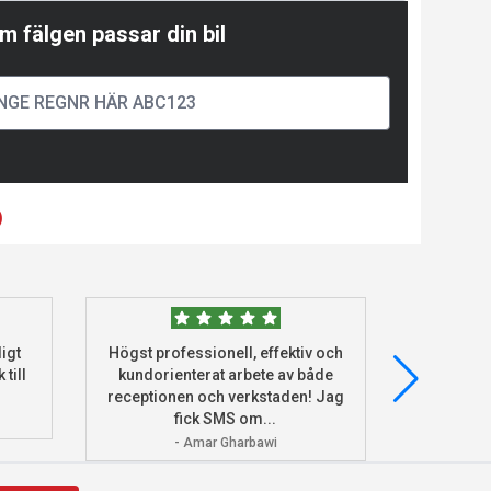
m fälgen passar din bil
)
igt
Högst professionell, effektiv och
Beställde
 till
kundorienterat arbete av både
deras he
receptionen och verkstaden! Jag
och monter
fick SMS om...
- Amar Gharbawi