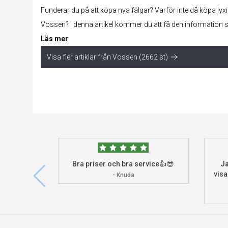
Funderar du på att köpa nya
fälgar
? Varför inte då köpa lyx
Vossen? I denna artikel kommer du att få den information
Läs mer
Visa fler artiklar från Vossen (2662 st)
Bra priser och bra service👍😎
Ja
visa
- Knuda