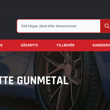
Sök
CK
DÄCKBYTE
TILLBEHÖR
KUNDSERV
TTE GUNMETAL