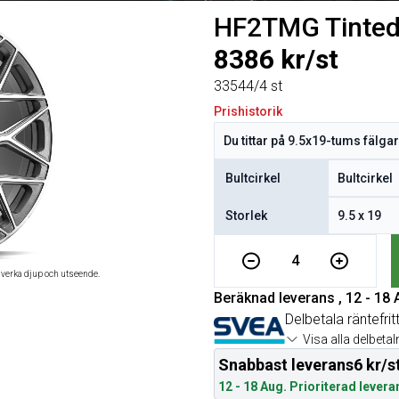
HF2TMG Tinted
8386 kr/st
33544/4 st
Prishistorik
Bultcirkel
Storlek
4
åverka djup och utseende.
Beräknad leverans , 12 - 18
Delbetala räntefrit
Visa alla delbeta
Snabbast leverans
6 kr/s
12 - 18 Aug. Prioriterad levera