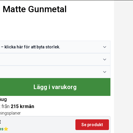
 Matte Gunmetal
Lägg i varukorg
 Aug
t från
215 krmån
lningsplaner
t
Se produkt
ns