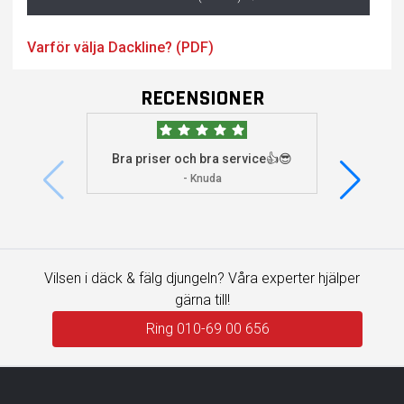
Varför välja Dackline? (PDF)
RECENSIONER
Bra priser och bra service👍😎
Jag s
visade 
- Knuda
Vilsen i däck & fälg djungeln? Våra experter hjälper
gärna till!
Ring 010-69 00 656