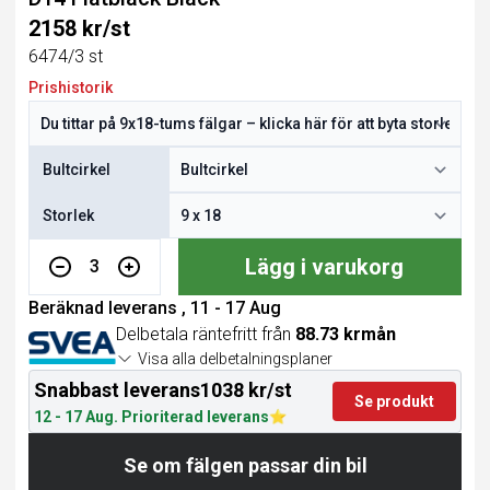
2158 kr/st
6474/3 st
Prishistorik
Bultcirkel
Storlek
Lägg i varukorg
3
Beräknad leverans , 11 - 17 Aug
Delbetala räntefritt från
88.73 krmån
Visa alla delbetalningsplaner
Snabbast leverans
1038 kr/st
Se produkt
12 - 17 Aug. Prioriterad leverans
Se om fälgen passar din bil