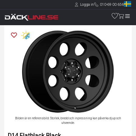
Logga in
010-69 00 656
Bilden är en referensbild. Storlek, bredd och inpressning kan påverka djup och
utseende.
D14 Flatblack Black