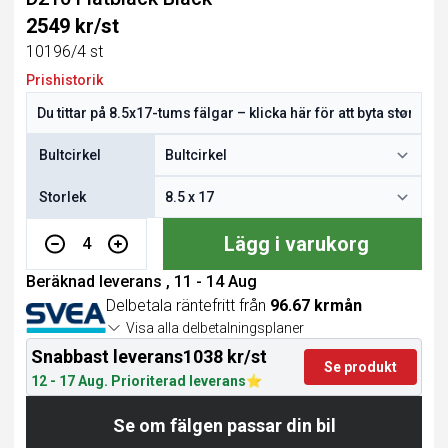
2549 kr/st
10196/4 st
Prishistorik
Bultcirkel
Storlek
Lägg i varukorg
4
Beräknad leverans , 11 - 14 Aug
Delbetala räntefritt från
96.67 krmån
Visa alla delbetalningsplaner
Snabbast leverans
1038 kr/st
Se produkt
12 - 17 Aug. Prioriterad leverans
Se om fälgen passar din bil