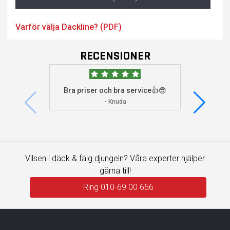
Varför välja Dackline? (PDF)
RECENSIONER
Bra priser och bra service👍😎
Jag s
visade 
- Knuda
Vilsen i däck & fälg djungeln? Våra experter hjälper
gärna till!
Ring 010-69 00 656