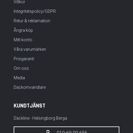
Villkor
Integritetspolicy/GDPR
Retur & reklamation
Ångra köp
Mitt konto
Våra varumärken
Prisgaranti
Om oss
Media
Däckomvandlare
KUNDTJÄNST
Däckline - Helsingborg Berga
010-69 00 656