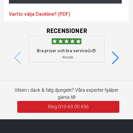
Varför välja Dackline? (PDF)
RECENSIONER
Bra priser och bra service👍😎
Jag s
visade 
- Knuda
Vilsen i däck & fälg djungeln? Våra experter hjälper
gärna till!
Ring 010-69 00 656