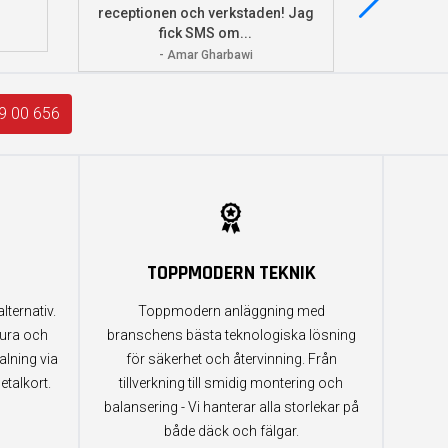
receptionen och verkstaden! Jag
och monter
fick SMS om...
- Amar Gharbawi
9 00 656
TOPPMODERN TEKNIK
lternativ.
Toppmodern anläggning med
tura och
branschens bästa teknologiska lösning
alning via
för säkerhet och återvinning. Från
etalkort.
tillverkning till smidig montering och
balansering - Vi hanterar alla storlekar på
både däck och fälgar.