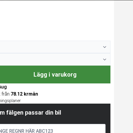
Lägg i varukorg
 Aug
t från
78.12 krmån
lningsplaner
m fälgen passar din bil