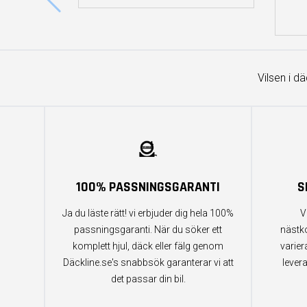
Vilsen i d
100% PASSNINGSGARANTI
S
Ja du läste rätt! vi erbjuder dig hela 100%
V
passningsgaranti. När du söker ett
nästk
komplett hjul, däck eller fälg genom
varier
Däckline.se's snabbsök garanterar vi att
lever
det passar din bil.