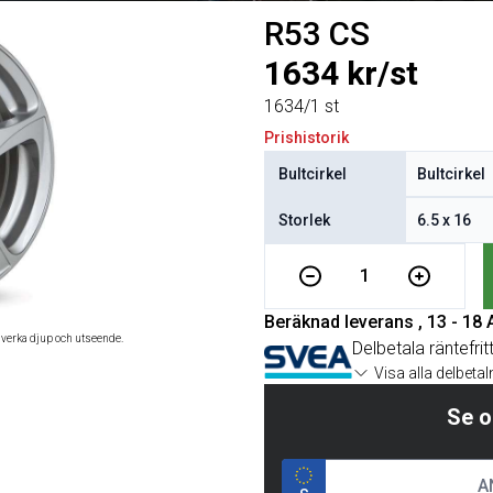
R53 CS
1634 kr/st
1634/1 st
Prishistorik
Bultcirkel
Storlek
1
Beräknad leverans , 13 - 18
åverka djup och utseende.
Delbetala räntefrit
Visa alla delbeta
Se o