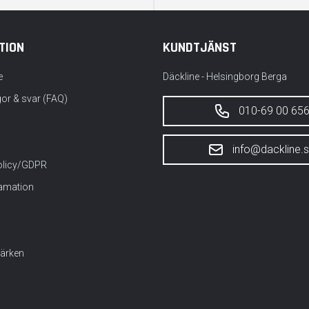
TION
KUNDTJÄNST
e
Däckline - Helsingborg Berga
gor & svar (FAQ)
010-69 00 65
info@dackline.
policy/GDPR
lamation
ärken