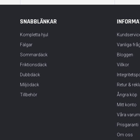
SNABBLÄNKAR
INFORMA
Kompletta hjul
Kundservic
Fälgar
Vanliga frå
Sommardäck
Bloggen
Friktionsdäck
Villkor
Dubbdäck
Integritets
Miljödäck
Retur & rek
Tillbehör
Ångra köp
Mitt konto
Våra varum
Prisgaranti
Om oss