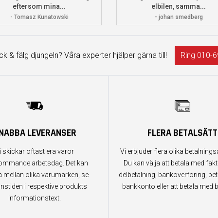
eftersom mina...
elbilen, samma...
- Tomasz Kunatowski
- johan smedberg
äck & fälg djungeln? Våra experter hjälper gärna till!
Ring 010-6
NABBA LEVERANSER
FLERA BETALSÄTT
i skickar oftast era varor
Vi erbjuder flera olika betalningsa
ommande arbetsdag. Det kan
Du kan välja att betala med fak
a mellan olika varumärken, se
delbetalning, banköverföring, bet
anstiden i respektive produkts
bankkonto eller att betala med b
informationstext.