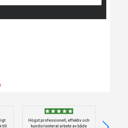
)
igt
Högst professionell, effektiv och
Beställde
 till
kundorienterat arbete av både
deras he