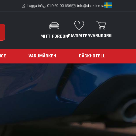
Logga in
010-69 00 656
info@dackline.se
VARUKORG
FAVORITER
MITT FORDON
ICE
VARUMÄRKEN
DÄCKHOTELL