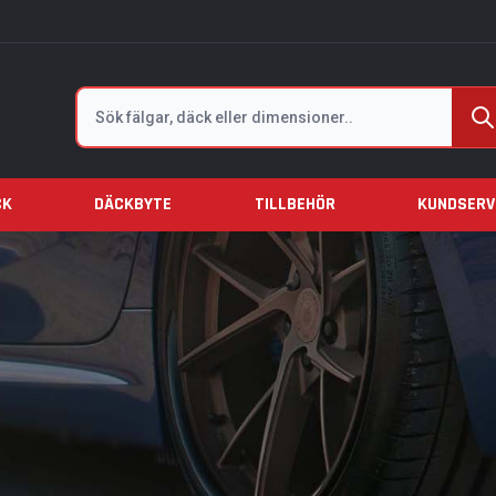
Sök
CK
DÄCKBYTE
TILLBEHÖR
KUNDSERV