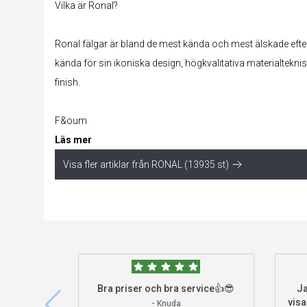
Vilka är Ronal?
Ronal fälgar är bland de mest kända och mest älskade efte
kända för sin ikoniska design, högkvalitativa materialtekn
finish.
F&oum
Läs mer
Visa fler artiklar från RONAL (13935 st)
Bra priser och bra service👍😎
Ja
visa
- Knuda