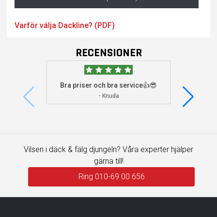
Varför välja Dackline? (PDF)
RECENSIONER
Bra priser och bra service👍😎
Jag s
visade 
- Knuda
Vilsen i däck & fälg djungeln? Våra experter hjälper
gärna till!
Ring 010-69 00 656