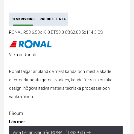
BESKRIVNING
PRODUKTDATA
RONAL R53 6.50x16.0 ET50.0 CB82.00 5x114.3 CS
Vilka är Ronal?
Ronal fälgar är bland de mest kända och mest älskade
eftermarknadsfälgarna i världen, kända för sin ikoniska
design, högkvalitativa materialtekniska processer och
vackra finish.
F&oum
Läs mer
Visa fler artiklar från RONAL (13939 st)