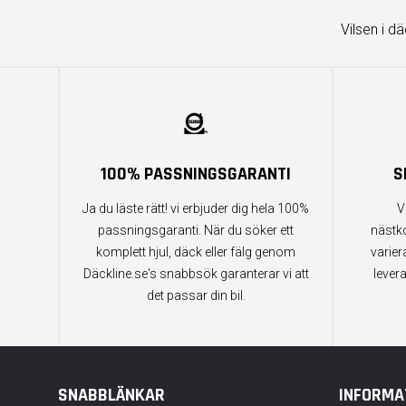
Vilsen i d
100% PASSNINGSGARANTI
S
Ja du läste rätt! vi erbjuder dig hela 100%
V
passningsgaranti. När du söker ett
nästk
komplett hjul, däck eller fälg genom
varier
Däckline.se's snabbsök garanterar vi att
lever
det passar din bil.
SNABBLÄNKAR
INFORMA