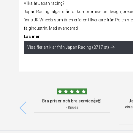
Vilka är Japan racing?
Japan Racing fälgar står för kompromisslös design, preci
finns JR Wheels som är en erfaren tillverkare från Polen me
fälgindustrin. Med avancerad
Läs mer
Visa fler artiklar från Japan Racing (8717 st)
Bra priser och bra service👍😎
Ja
visa
- Knuda