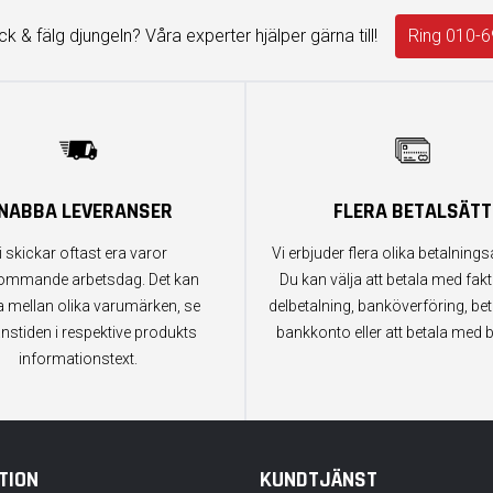
äck & fälg djungeln? Våra experter hjälper gärna till!
Ring 010-6
NABBA LEVERANSER
FLERA BETALSÄTT
i skickar oftast era varor
Vi erbjuder flera olika betalningsa
ommande arbetsdag. Det kan
Du kan välja att betala med fak
a mellan olika varumärken, se
delbetalning, banköverföring, bet
anstiden i respektive produkts
bankkonto eller att betala med b
informationstext.
TION
KUNDTJÄNST