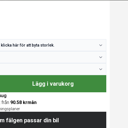
Lägg i varukorg
 Aug
t från
90.58 krmån
lningsplaner
m fälgen passar din bil