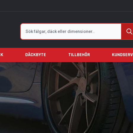
Sök
CK
DÄCKBYTE
TILLBEHÖR
KUNDSERV