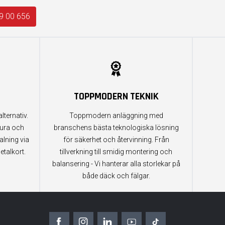
9 00 656
TOPPMODERN TEKNIK
lternativ.
Toppmodern anläggning med
tura och
branschens bästa teknologiska lösning
alning via
för säkerhet och återvinning. Från
etalkort.
tillverkning till smidig montering och
balansering - Vi hanterar alla storlekar på
både däck och fälgar.