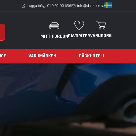
Logga in
010-69 00 656
info@dackline.se
VARUKORG
FAVORITER
MITT FORDON
ICE
VARUMÄRKEN
DÄCKHOTELL