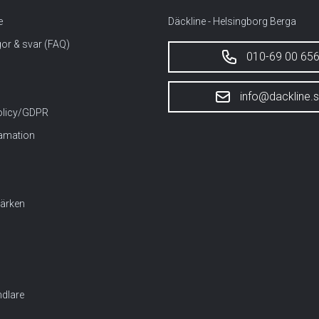
e
Däckline - Helsingborg Berga
gor & svar (FAQ)
010-69 00 65
info@dackline.
policy/GDPR
lamation
ärken
dlare