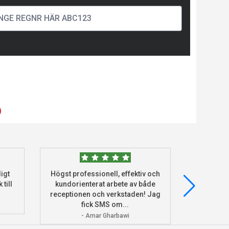
)
igt
Högst professionell, effektiv och
Beställde
 till
kundorienterat arbete av både
deras he
receptionen och verkstaden! Jag
och monter
fick SMS om...
- Amar Gharbawi