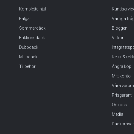
Kompletta hjul
Kundservic
Fälgar
Vanliga frå
Sommardäck
Bloggen
Friktionsdäck
Villkor
Dubbdäck
Integritets
Miljödäck
Retur & rek
Tillbehör
Ångra köp
Mitt konto
Våra varum
Prisgaranti
Om oss
Media
Däckomvan