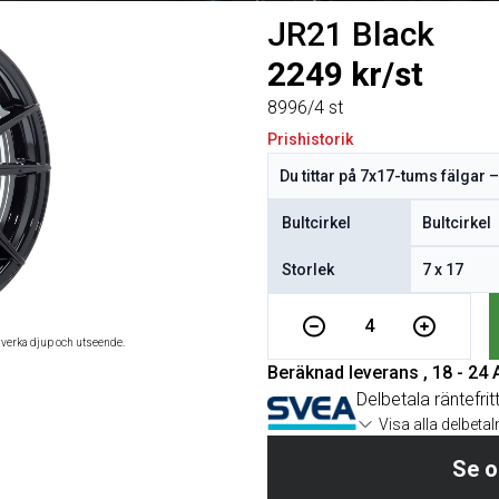
JR21 Black
2249 kr/st
8996/4 st
Prishistorik
Bultcirkel
Storlek
4
åverka djup och utseende.
Beräknad leverans , 18 - 24
Delbetala räntefrit
Visa alla delbeta
Se o