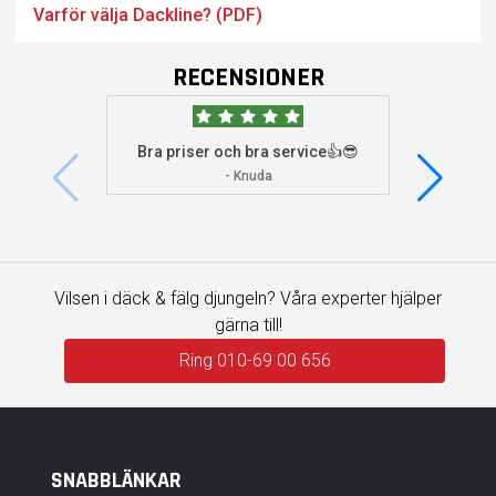
Varför välja Dackline? (PDF)
RECENSIONER
Bra priser och bra service👍😎
Jag s
visade 
- Knuda
Vilsen i däck & fälg djungeln? Våra experter hjälper
gärna till!
Ring 010-69 00 656
SNABBLÄNKAR