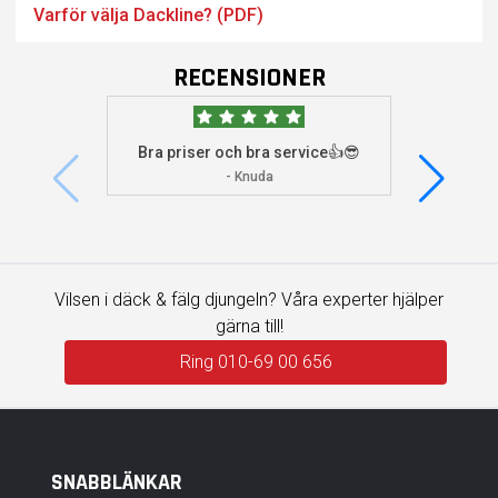
Varför välja Dackline? (PDF)
RECENSIONER
Bra priser och bra service👍😎
Jag s
visade 
- Knuda
Vilsen i däck & fälg djungeln? Våra experter hjälper
gärna till!
Ring 010-69 00 656
SNABBLÄNKAR