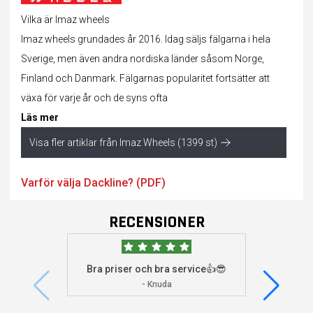
Vilka är Imaz wheels
Imaz wheels grundades år 2016. Idag säljs fälgarna i hela
Sverige, men även andra nordiska länder såsom Norge,
Finland och Danmark. Fälgarnas popularitet fortsätter att
växa för varje år och de syns ofta
Läs mer
Visa fler artiklar från Imaz Wheels (1399 st)
Varför välja Dackline? (PDF)
RECENSIONER
Bra priser och bra service👍😎
Jag s
visade 
- Knuda