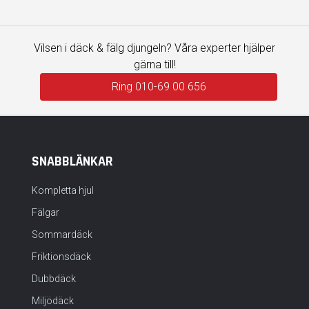
Vilsen i däck & fälg djungeln? Våra experter hjälper
gärna till!
Ring 010-69 00 656
SNABBLÄNKAR
Kompletta hjul
Fälgar
Sommardäck
Friktionsdäck
Dubbdäck
Miljödäck