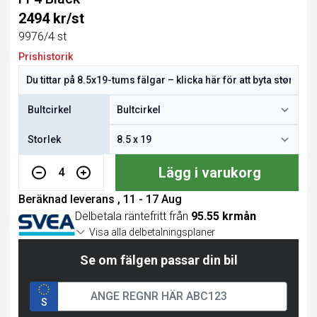
2494 kr/st
9976/4 st
Prishistorik
Bultcirkel
Storlek
Lägg i varukorg
4
Beräknad leverans , 11 - 17 Aug
Delbetala räntefritt från
95.55 krmån
Visa alla delbetalningsplaner
Se om fälgen passar din bil
S