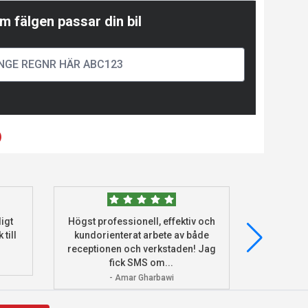
m fälgen passar din bil
)
igt
Högst professionell, effektiv och
Beställde
 till
kundorienterat arbete av både
deras he
receptionen och verkstaden! Jag
och monter
fick SMS om...
- Amar Gharbawi