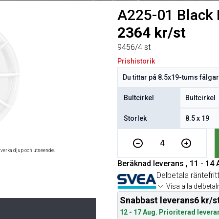
A225-01 Black
2364 kr/st
9456/4 st
Prishistorik
Bultcirkel
Storlek
4
åverka djup och utseende.
Beräknad leverans , 11 - 14
Delbetala räntefrit
Visa alla delbeta
Snabbast leverans
6 kr/s
12 - 17 Aug. Prioriterad levera