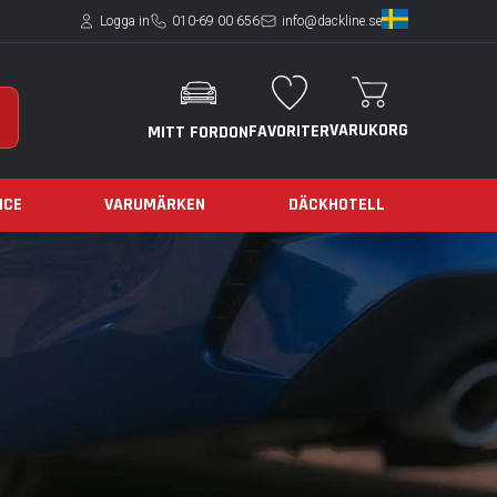
Logga in
010-69 00 656
info@dackline.se
VARUKORG
FAVORITER
MITT FORDON
ICE
VARUMÄRKEN
DÄCKHOTELL