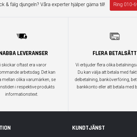
äck & fälg djungeln? Våra experter hjälper gärna till!
Ring 010-6
NABBA LEVERANSER
FLERA BETALSÄTT
i skickar oftast era varor
Vi erbjuder flera olika betalningsa
ommande arbetsdag. Det kan
Du kan välja att betala med fak
a mellan olika varumärken, se
delbetalning, banköverföring, bet
anstiden i respektive produkts
bankkonto eller att betala med b
informationstext.
TION
KUNDTJÄNST