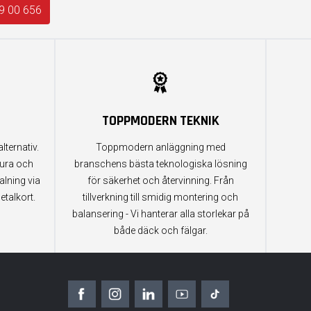
9 00 656
TOPPMODERN TEKNIK
lternativ.
Toppmodern anläggning med
tura och
branschens bästa teknologiska lösning
alning via
för säkerhet och återvinning. Från
etalkort.
tillverkning till smidig montering och
balansering - Vi hanterar alla storlekar på
både däck och fälgar.