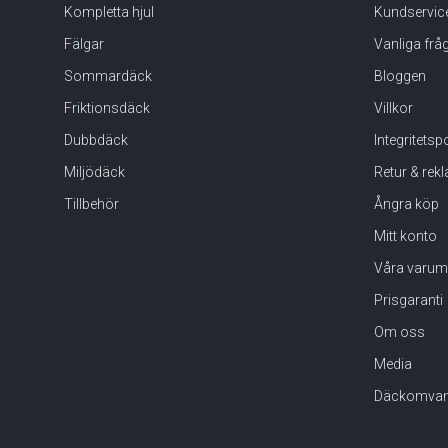
Kompletta hjul
Kundservic
Fälgar
Vanliga frå
Sommardäck
Bloggen
Friktionsdäck
Villkor
Dubbdäck
Integritets
Miljödäck
Retur & rek
Tillbehör
Ångra köp
Mitt konto
Våra varum
Prisgaranti
Om oss
Media
Däckomvan