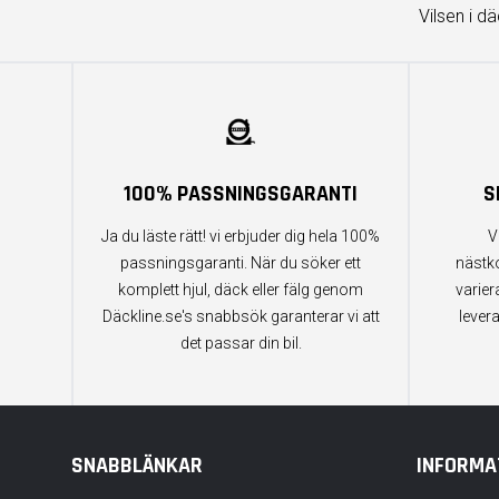
Vilsen i d
100% PASSNINGSGARANTI
S
Ja du läste rätt! vi erbjuder dig hela 100%
V
passningsgaranti. När du söker ett
nästk
komplett hjul, däck eller fälg genom
varier
Däckline.se's snabbsök garanterar vi att
lever
det passar din bil.
SNABBLÄNKAR
INFORMA