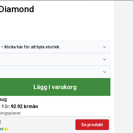
 Diamond
Lägg i varukorg
 Aug
t från
92.92 krmån
lningsplaner
t
Se produkt
ns