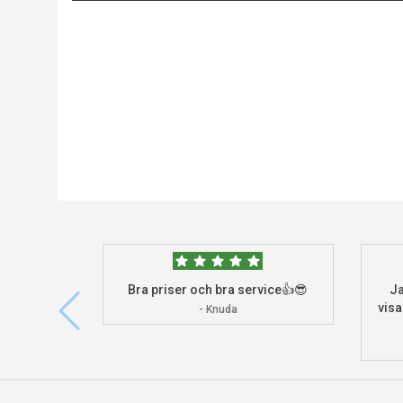
Bra priser och bra service👍😎
Ja
visa
- Knuda