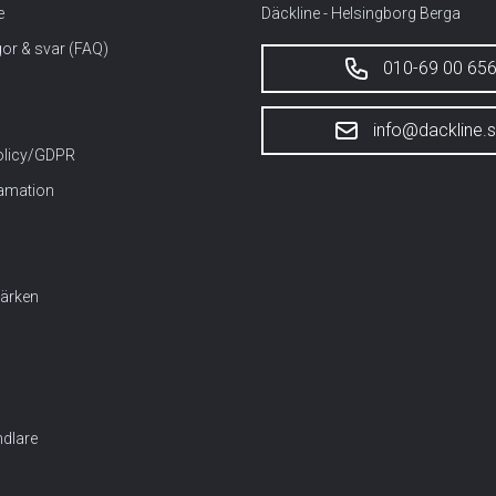
e
Däckline - Helsingborg Berga
gor & svar (FAQ)
010-69 00 65
info@dackline.
policy/GDPR
lamation
ärken
dlare