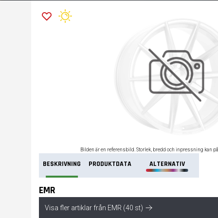
Bilden är en referensbild. Storlek, bredd och inpressning kan p
BESKRIVNING
PRODUKTDATA
ALTERNATIV
EMR
Visa fler artiklar från EMR (40 st)