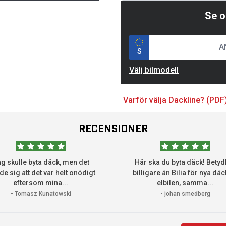
Se o
S
Välj bilmodell
Varför välja Dackline? (PDF
RECENSIONER
g skulle byta däck, men det
Här ska du byta däck! Betydl
de sig att det var helt onödigt
billigare än Bilia för nya däck
eftersom mina...
elbilen, samma...
- Tomasz Kunatowski
- johan smedberg