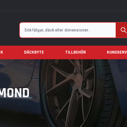
Sök
CK
DÄCKBYTE
TILLBEHÖR
KUNDSERV
AMOND