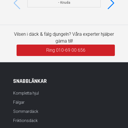
visade 
- Knuda
Vilsen i däck & fälg djungeln? Våra experter hjälper
gärna till!
Ring 010-69 00 656
SNABBLÄNKAR
Kompletta hjul
Fälgar
Sommardäck
Friktionsdäck