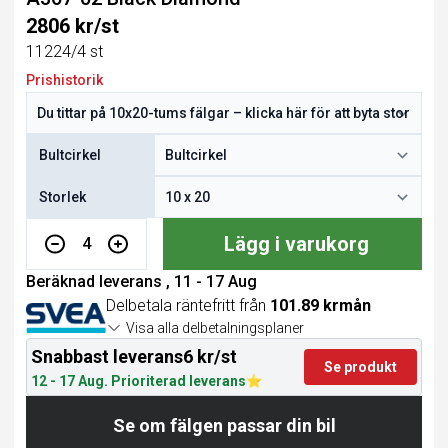
2806 kr/st
11224/4 st
Prishistorik
Bultcirkel
Storlek
Lägg i varukorg
4
Beräknad leverans , 11 - 17 Aug
Delbetala räntefritt från
101.89 krmån
Visa alla delbetalningsplaner
Snabbast leverans
6 kr/st
Se produkt
12 - 17 Aug. Prioriterad leverans
Se om fälgen passar din bil