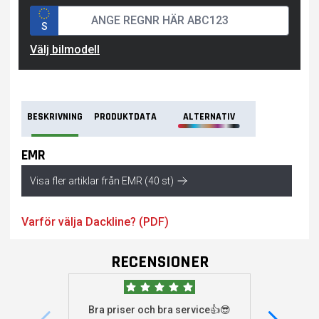
S
Välj bilmodell
BESKRIVNING
PRODUKTDATA
ALTERNATIV
EMR
Visa fler artiklar från EMR (40 st)
Varför välja Dackline? (PDF)
RECENSIONER
Bra priser och bra service👍😎
Jag s