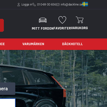
Logga in
010-69 00 656
info@dackline.se
VARUKORG
FAVORITER
MITT FORDON
ICE
VARUMÄRKEN
DÄCKHOTELL
nera