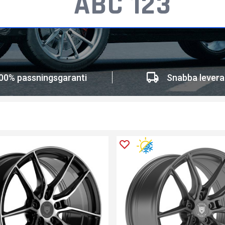
00% passningsgaranti
Snabba levera