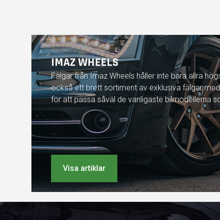
IMAZ WHEELS
Fälgar från Imaz Wheels håller inte bara allra högs
också ett brett sortiment av exklusiva fälgar med
för att passa såväl de vanligaste bilmodellerna 
Visa artiklar