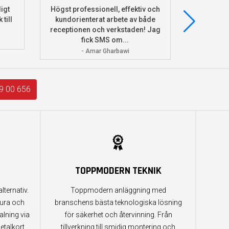
igt
Högst professionell, effektiv och
Beställde
 till
kundorienterat arbete av både
deras he
receptionen och verkstaden! Jag
och monter
fick SMS om...
- Amar Gharbawi
9 00 656
TOPPMODERN TEKNIK
lternativ.
Toppmodern anläggning med
tura och
branschens bästa teknologiska lösning
alning via
för säkerhet och återvinning. Från
etalkort.
tillverkning till smidig montering och