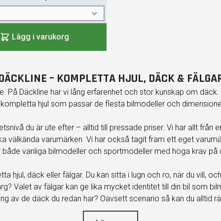
Lägg i varukorg
DÄCKLINE – KOMPLETTA HJUL, DÄCK & FÄLGA
 På Däckline har vi lång erfarenhet och stor kunskap om däck.
 kompletta hjul som passar de flesta bilmodeller och dimensioner. 
tsnivå du är ute efter – alltid till pressade priser. Vi har allt fr
ika välkända varumärken. Vi har också tagit fram ett eget varum
 både vanliga bilmodeller och sportmodeller med höga krav på 
 hjul, däck eller fälgar. Du kan sitta i lugn och ro, när du vill,
? Valet av fälgar kan ge lika mycket identitet till din bil som bilm
ttning av de däck du redan har? Oavsett scenario så kan du alltid