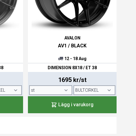
AVALON
AV1 / BLACK
12 - 18 Aug
38
DIMENSION 8X18 / ET 38
1695 kr/st
Lägg i varukorg