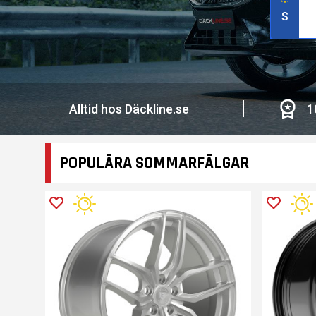
S
Alltid hos Däckline.se
1
POPULÄRA SOMMARFÄLGAR