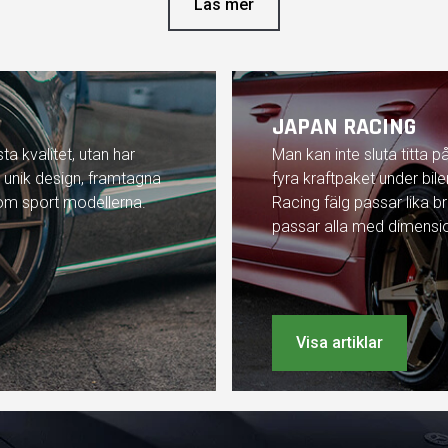
Läs mer
JAPAN RACING
ta kvalitet, utan har
Man kan inte sluta titta p
 unik design, framtagna
fyra kraftpaket under bil
som sport modellerna.
Racing fälg passar lika b
passar alla med dimension
Visa artiklar