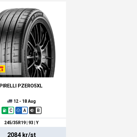
PIRELLI PZERO5XL
12 - 18 Aug
C
A
B
245/35R19 | 93 | Y
2084 kr/st