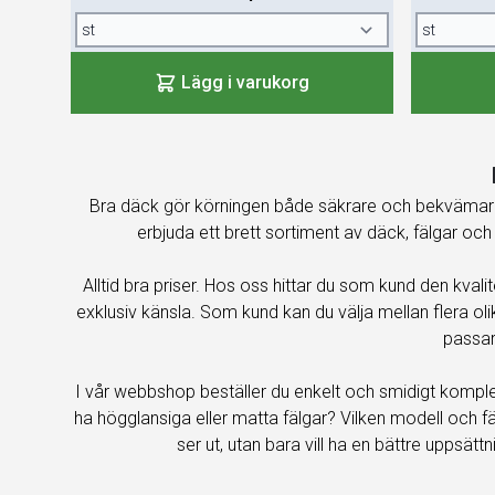
Lägg i varukorg
Bra däck gör körningen både säkrare och bekvämare.
erbjuda ett brett sortiment av däck, fälgar och
Alltid bra priser. Hos oss hittar du som kund den kvalite
exklusiv känsla. Som kund kan du välja mellan flera ol
passar
I vår webbshop beställer du enkelt och smidigt kompletta
ha högglansiga eller matta fälgar? Vilken modell och färg
ser ut, utan bara vill ha en bättre uppsä