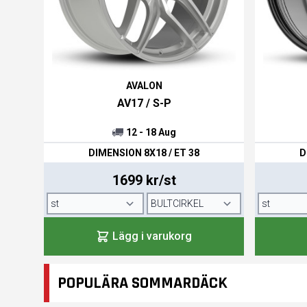
AVALON
AV17 / S-P
12 - 18 Aug
DIMENSION 8X18 / ET 38
D
1699 kr/st
Lägg i varukorg
POPULÄRA SOMMARDÄCK