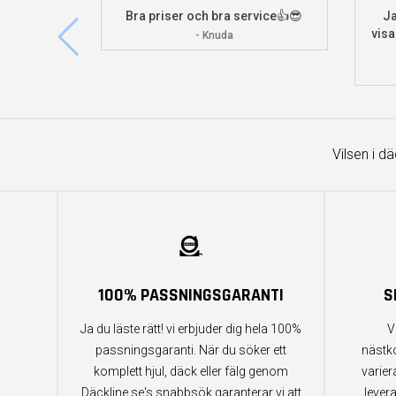
Bra priser och bra service👍😎
Ja
visa
- Knuda
Vilsen i d
100% PASSNINGSGARANTI
S
Ja du läste rätt! vi erbjuder dig hela 100%
V
passningsgaranti. När du söker ett
nästk
komplett hjul, däck eller fälg genom
varier
Däckline.se's snabbsök garanterar vi att
lever