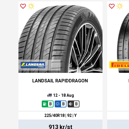
LANDSAIL RAPIDDRAGON
12 - 18 Aug
B
B
B
225/40R18 | 92 | Y
913 kr/st