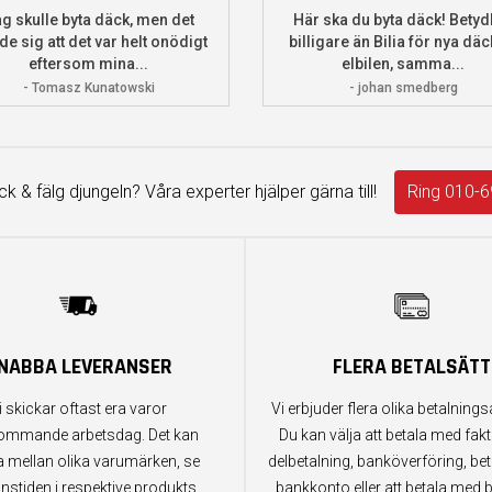
g skulle byta däck, men det
Här ska du byta däck! Betydl
de sig att det var helt onödigt
billigare än Bilia för nya däck
eftersom mina...
elbilen, samma...
- Tomasz Kunatowski
- johan smedberg
äck & fälg djungeln? Våra experter hjälper gärna till!
Ring 010-6
NABBA LEVERANSER
FLERA BETALSÄTT
i skickar oftast era varor
Vi erbjuder flera olika betalningsa
ommande arbetsdag. Det kan
Du kan välja att betala med fak
a mellan olika varumärken, se
delbetalning, banköverföring, bet
anstiden i respektive produkts
bankkonto eller att betala med b