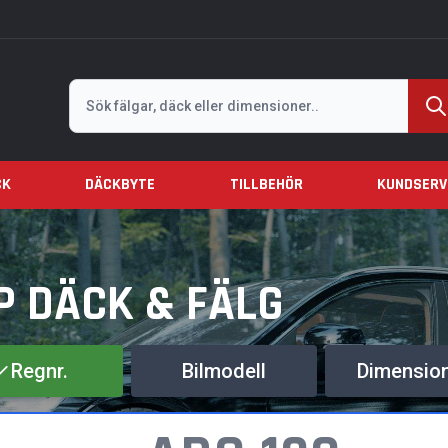
Sök
CK
DÄCKBYTE
TILLBEHÖR
KUNDSERV
P DÄCK & FÄLG
Regnr.
Bilmodell
Dimensio