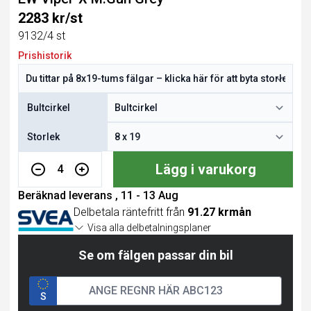
2283 kr/st
9132/4 st
Prishistorik
Bultcirkel
Storlek
Lägg i varukorg
4
Beräknad leverans , 11 - 13 Aug
Delbetala räntefritt från
91.27 krmån
Visa alla delbetalningsplaner
Se om fälgen passar din bil
S