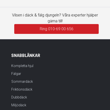
Vilsen i däck & fälg djungeln? Våra experter hjälper
gärna till!
Ring 010-69 00 656
SNABBLÄNKAR
Kompletta hjul
Fälgar
Sommardäck
Friktionsdäck
Dubbdäck
Miljödäck