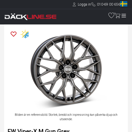
Logga in
010-69 00 656
Bilden är en referensbild. Storlek, bredd och inpressning kan påverka djup och
utseende.
EW Viper-X M.Gun Grey