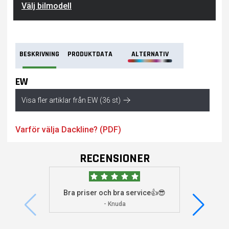
Välj bilmodell
BESKRIVNING
PRODUKTDATA
ALTERNATIV
EW
Visa fler artiklar från EW (36 st)
Varför välja Dackline? (PDF)
RECENSIONER
Bra priser och bra service👍😎
Jag s
visade 
- Knuda