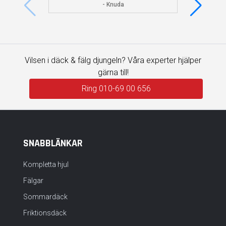
visade 
- Knuda
Vilsen i däck & fälg djungeln? Våra experter hjälper
gärna till!
Ring 010-69 00 656
SNABBLÄNKAR
Kompletta hjul
Fälgar
Sommardäck
Friktionsdäck