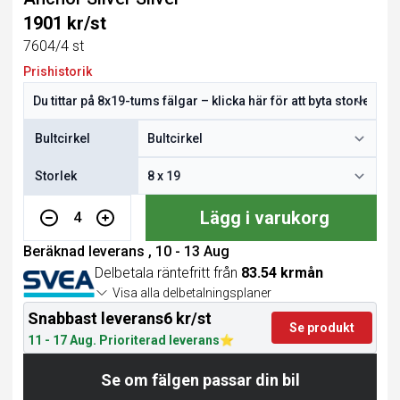
1901 kr/st
7604/4 st
Prishistorik
Bultcirkel
Storlek
Lägg i varukorg
4
Beräknad leverans , 10 - 13 Aug
Delbetala räntefritt från
83.54 krmån
Visa alla delbetalningsplaner
Snabbast leverans
6 kr/st
Se produkt
11 - 17 Aug. Prioriterad leverans
Se om fälgen passar din bil