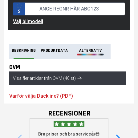
S
Välj bilmodell
BESKRIVNING
PRODUKTDATA
ALTERNATIV
OVM
Visa fler artiklar från OVM (40 st)
Varför välja Dackline? (PDF)
RECENSIONER
Bra priser och bra service👍😎
Jag s