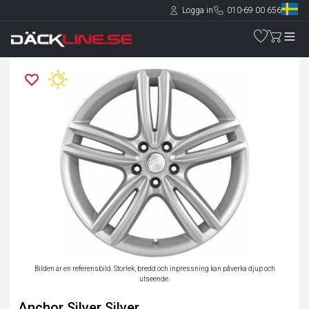
Logga in
010-69 00 656
Bilden är en referensbild. Storlek, bredd och inpressning kan påverka djup och
utseende.
Anchor Silver Silver