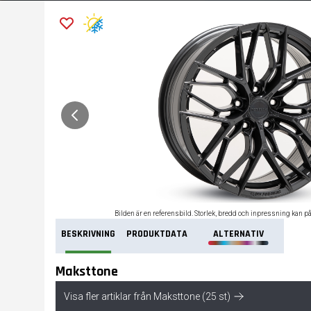
Bilden är en referensbild. Storlek, bredd och inpressning kan p
BESKRIVNING
PRODUKTDATA
ALTERNATIV
Maksttone
Visa fler artiklar från Maksttone (25 st)