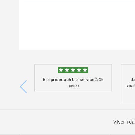
Bra priser och bra service👍😎
Ja
visa
- Knuda
Vilsen i d