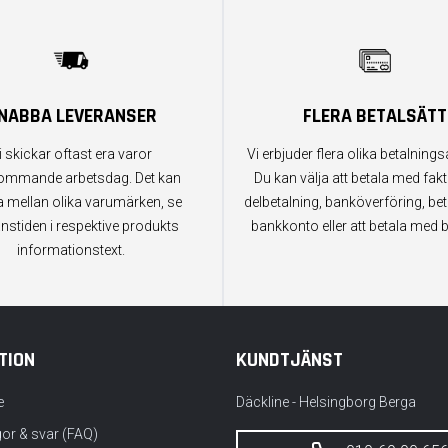
NABBA LEVERANSER
FLERA BETALSÄTT
i skickar oftast era varor
Vi erbjuder flera olika betalningsa
ommande arbetsdag. Det kan
Du kan välja att betala med fak
a mellan olika varumärken, se
delbetalning, banköverföring, bet
anstiden i respektive produkts
bankkonto eller att betala med b
informationstext.
TION
KUNDTJÄNST
e
Däckline - Helsingborg Berga
gor & svar (FAQ)