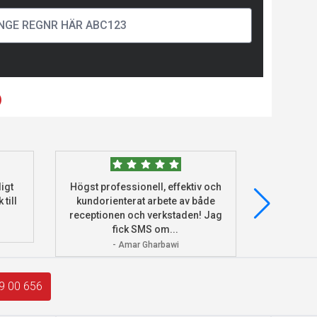
)
igt
Högst professionell, effektiv och
Beställde
 till
kundorienterat arbete av både
deras he
receptionen och verkstaden! Jag
och monter
fick SMS om...
- Amar Gharbawi
9 00 656