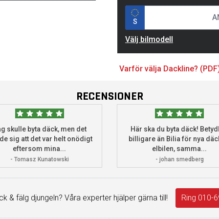
S
Välj bilmodell
Varför välja Dackline? (PDF
RECENSIONER
g skulle byta däck, men det
Här ska du byta däck! Betydl
de sig att det var helt onödigt
billigare än Bilia för nya däck
eftersom mina...
elbilen, samma...
- Tomasz Kunatowski
- johan smedberg
äck & fälg djungeln? Våra experter hjälper gärna till!
Ring 010-6