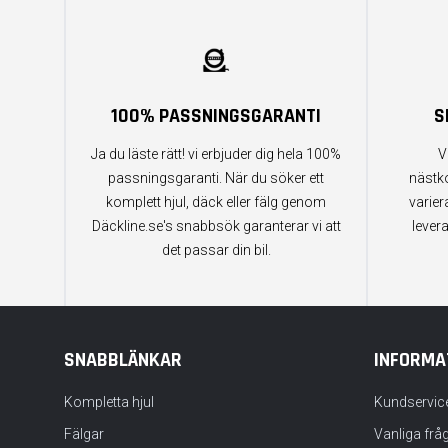
100% PASSNINGSGARANTI
S
Ja du läste rätt! vi erbjuder dig hela 100%
V
passningsgaranti. När du söker ett
nästk
komplett hjul, däck eller fälg genom
varier
Däckline.se's snabbsök garanterar vi att
lever
det passar din bil.
SNABBLÄNKAR
INFORMA
Kompletta hjul
Kundservic
Fälgar
Vanliga frå