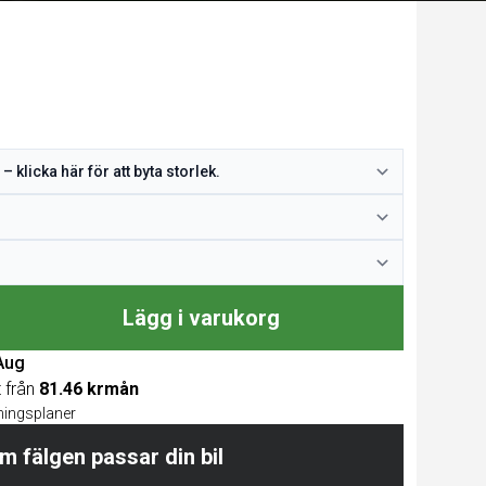
Lägg i varukorg
 Aug
t från
81.46 krmån
lningsplaner
m fälgen passar din bil