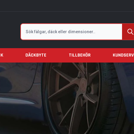
Sök
CK
DÄCKBYTE
TILLBEHÖR
KUNDSERV