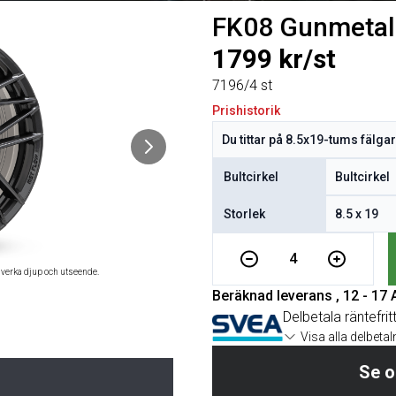
FK08 Gunmetal
1799 kr/st
7196/4 st
Prishistorik
Bultcirkel
Storlek
4
åverka djup och utseende.
Beräknad leverans , 12 - 17
Delbetala räntefrit
Visa alla delbeta
Se o