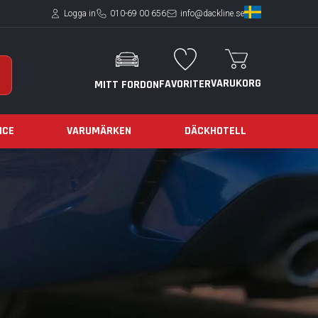
Logga in
010-69 00 656
info@dackline.se
VARUKORG
FAVORITER
MITT FORDON
ICE
VARUMÄRKEN
DÄCKHOTELL