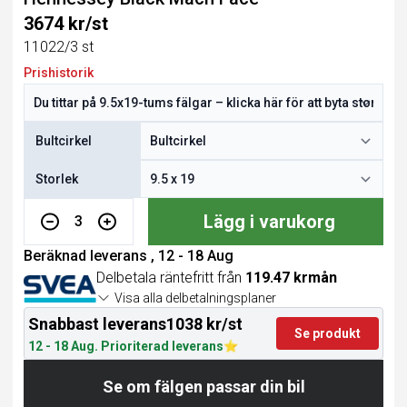
3674 kr/st
11022/3 st
Prishistorik
Bultcirkel
Storlek
Lägg i varukorg
3
Beräknad leverans , 12 - 18 Aug
Delbetala räntefritt från
119.47 krmån
Visa alla delbetalningsplaner
Snabbast leverans
1038 kr/st
Se produkt
12 - 18 Aug. Prioriterad leverans
Se om fälgen passar din bil