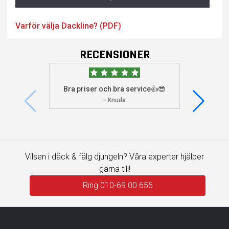
Varför välja Dackline? (PDF)
RECENSIONER
Bra priser och bra service👍😎
Jag s
visade 
- Knuda
Vilsen i däck & fälg djungeln? Våra experter hjälper
gärna till!
Ring 010-69 00 656