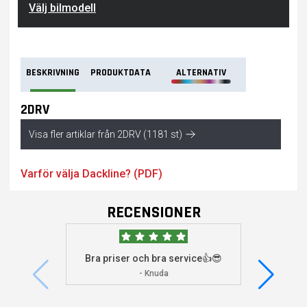
Välj bilmodell
BESKRIVNING
PRODUKTDATA
ALTERNATIV
2DRV
Visa fler artiklar från 2DRV (1181 st)
Varför välja Dackline? (PDF)
RECENSIONER
Bra priser och bra service👍😎
Jag s
visade 
- Knuda