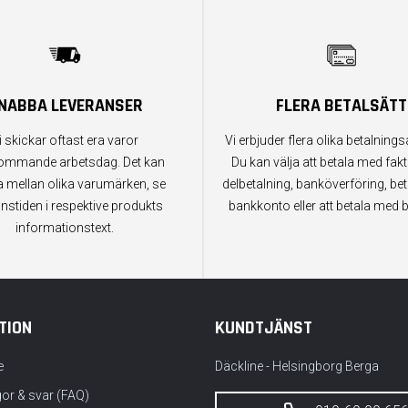
NABBA LEVERANSER
FLERA BETALSÄTT
i skickar oftast era varor
Vi erbjuder flera olika betalningsa
ommande arbetsdag. Det kan
Du kan välja att betala med fak
a mellan olika varumärken, se
delbetalning, banköverföring, bet
anstiden i respektive produkts
bankkonto eller att betala med b
informationstext.
TION
KUNDTJÄNST
e
Däckline - Helsingborg Berga
gor & svar (FAQ)