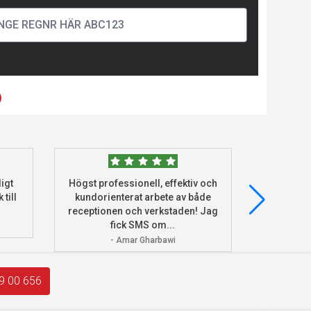
)
igt
Högst professionell, effektiv och
Beställde
 till
kundorienterat arbete av både
deras he
receptionen och verkstaden! Jag
och monter
fick SMS om...
- Amar Gharbawi
9 00 656