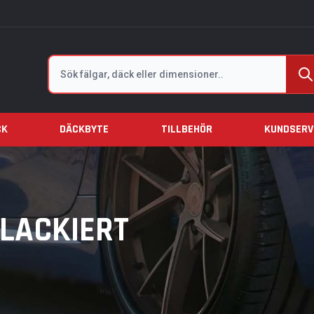
Sök
CK
DÄCKBYTE
TILLBEHÖR
KUNDSERV
 LACKIERT