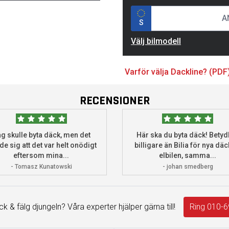
S
Välj bilmodell
Varför välja Dackline? (PDF
RECENSIONER
g skulle byta däck, men det
Här ska du byta däck! Betydl
de sig att det var helt onödigt
billigare än Bilia för nya däck
eftersom mina...
elbilen, samma...
- Tomasz Kunatowski
- johan smedberg
äck & fälg djungeln? Våra experter hjälper gärna till!
Ring 010-6