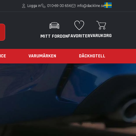
Logga in
010-69 00 656
info@dackline.se
VARUKORG
FAVORITER
MITT FORDON
ICE
VARUMÄRKEN
DÄCKHOTELL