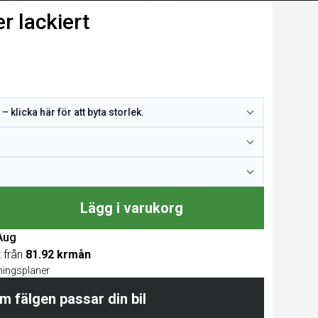
r lackiert
Lägg i varukorg
 Aug
t från
81.92 krmån
lningsplaner
m fälgen passar din bil