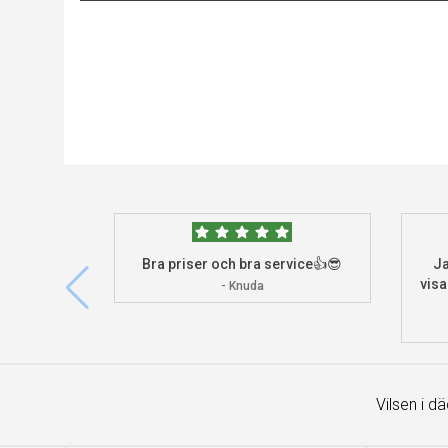
Bra priser och bra service👍😎
Ja
visa
- Knuda
Vilsen i d