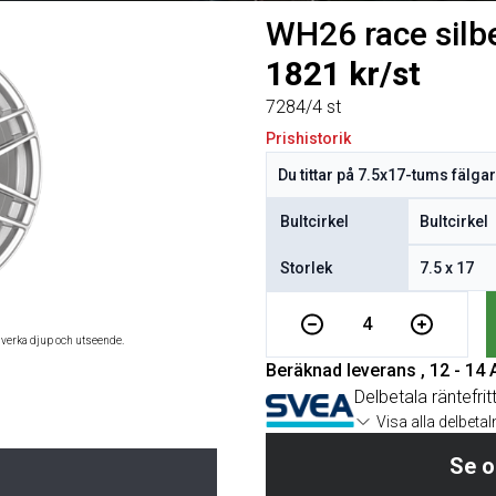
WH26 race silbe
1821 kr/st
7284/4 st
Prishistorik
Bultcirkel
Storlek
4
åverka djup och utseende.
Beräknad leverans , 12 - 14
Delbetala räntefrit
Visa alla delbeta
Se o