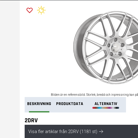
Bilden är en referensbild. Storlek, bredd och inpressning kan p
BESKRIVNING
PRODUKTDATA
ALTERNATIV
2DRV
Visa fler artiklar från 2DRV (1181 st)