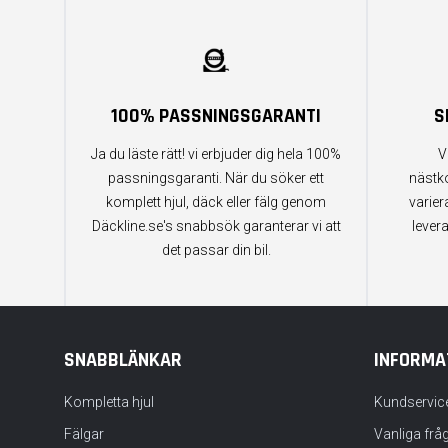
100% PASSNINGSGARANTI
S
Ja du läste rätt! vi erbjuder dig hela 100%
V
passningsgaranti. När du söker ett
nästk
komplett hjul, däck eller fälg genom
varier
Däckline.se's snabbsök garanterar vi att
lever
det passar din bil.
SNABBLÄNKAR
INFORMA
Kompletta hjul
Kundservic
Fälgar
Vanliga frå