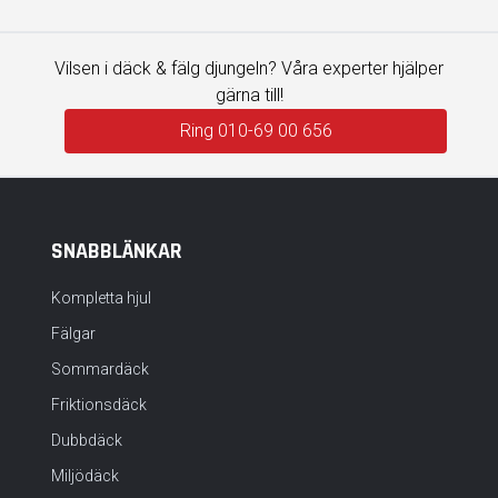
Vilsen i däck & fälg djungeln? Våra experter hjälper
gärna till!
Ring 010-69 00 656
SNABBLÄNKAR
Kompletta hjul
Fälgar
Sommardäck
Friktionsdäck
Dubbdäck
Miljödäck