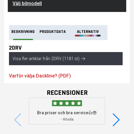
Välj bilmodell
BESKRIVNING
PRODUKTDATA
ALTERNATIV
2DRV
Visa fler artiklar från 2DRV (1181 st)
Varför välja Dackline? (PDF)
RECENSIONER
Bra priser och bra service👍😎
Jag s
visade 
- Knuda