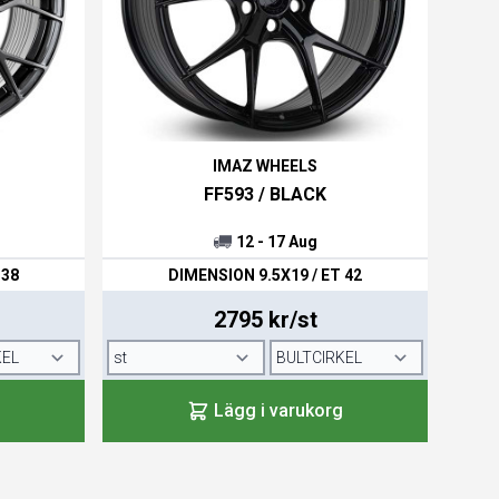
IMAZ WHEELS
FF593 / BLACK
12 - 17 Aug
 38
DIMENSION 9.5X19 / ET 42
2795 kr/st
Lägg i varukorg