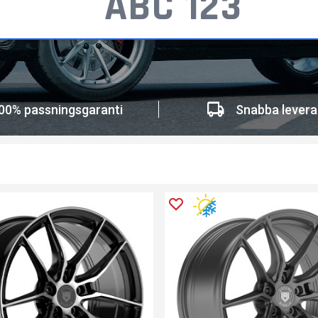
00% passningsgaranti
Snabba levera