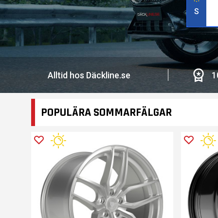
S
Alltid hos Däckline.se
1
POPULÄRA SOMMARFÄLGAR