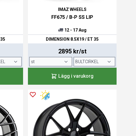
IMAZ WHEELS
FF675 / B-P SS LIP
12 - 17 Aug
 35
DIMENSION 8.5X19 / ET 35
2895 kr/st
Lägg i varukorg