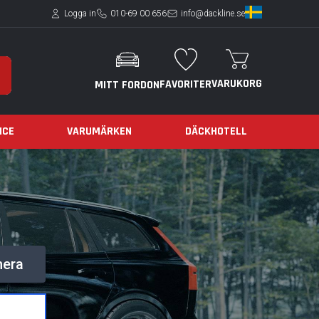
Logga in
010-69 00 656
info@dackline.se
VARUKORG
FAVORITER
MITT FORDON
ICE
VARUMÄRKEN
DÄCKHOTELL
nera