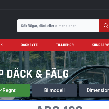
Sök
CK
DÄCKBYTE
TILLBEHÖR
KUNDSERV
P DÄCK & FÄLG
Regnr.
Bilmodell
Dimensio