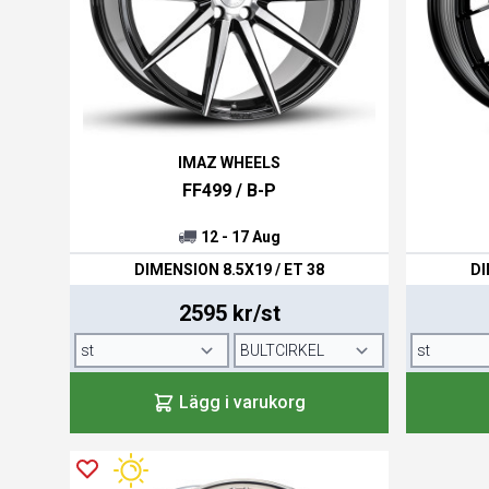
IMAZ WHEELS
FF499 / B-P
12 - 17 Aug
DIMENSION 8.5X19 / ET 38
DI
2595 kr/st
Lägg i varukorg