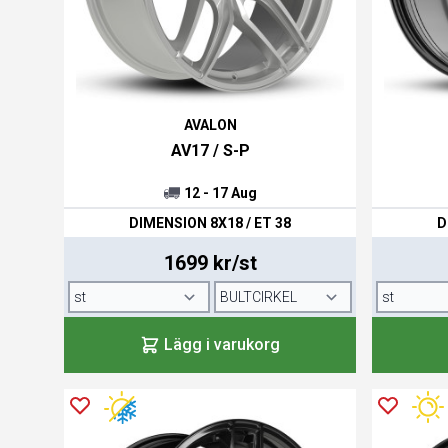
AVALON
AV17 / S-P
12 - 17 Aug
DIMENSION 8X18 / ET 38
D
1699 kr/st
Lägg i varukorg