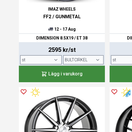
IMAZ WHEELS
FF2 / GUNMETAL
12 - 17 Aug
DIMENSION 8.5X19 / ET 38
DI
2595 kr/st
Lägg i varukorg