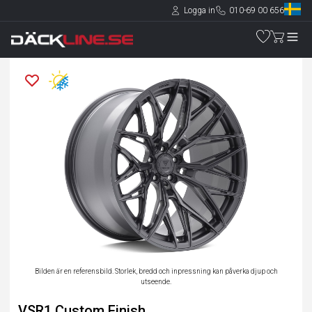
Logga in
010-69 00 656
Bilden är en referensbild. Storlek, bredd och inpressning kan påverka djup och
utseende.
VSR1 Custom Finish