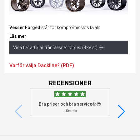
Vesser Forged
står för kompromisslös kvalit
Läs mer
Visa fler artiklar från Vesser forged (438 st)
Varför välja Dackline? (PDF)
RECENSIONER
Bra priser och bra service👍😎
Jag s
visade 
- Knuda