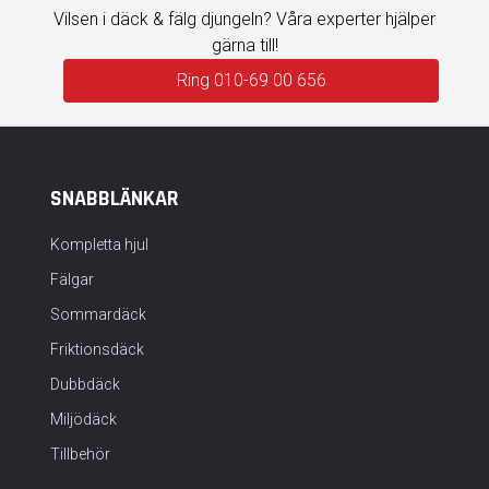
Vilsen i däck & fälg djungeln? Våra experter hjälper
gärna till!
Ring 010-69 00 656
SNABBLÄNKAR
Kompletta hjul
Fälgar
Sommardäck
Friktionsdäck
Dubbdäck
Miljödäck
Tillbehör