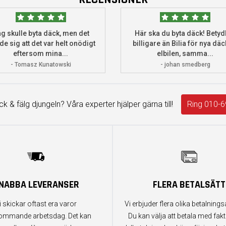
g skulle byta däck, men det
Här ska du byta däck! Betydl
de sig att det var helt onödigt
billigare än Bilia för nya däck
eftersom mina...
elbilen, samma...
- Tomasz Kunatowski
- johan smedberg
äck & fälg djungeln? Våra experter hjälper gärna till!
Ring 010-6
NABBA LEVERANSER
FLERA BETALSÄTT
i skickar oftast era varor
Vi erbjuder flera olika betalningsa
ommande arbetsdag. Det kan
Du kan välja att betala med fak