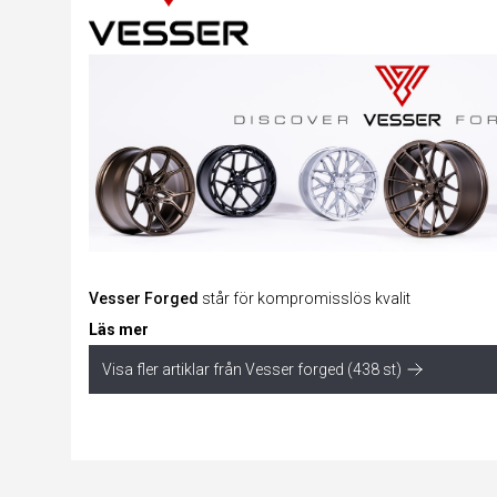
Vesser Forged
står för kompromisslös kvalit
Läs mer
Visa fler artiklar från Vesser forged (438 st)