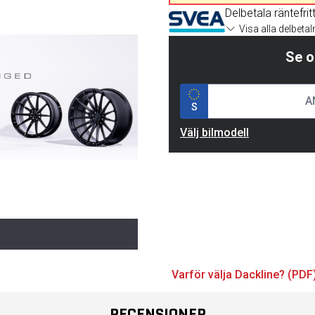
Delbetala räntefrit
Visa alla delbeta
Se o
S
Välj bilmodell
Varför välja Dackline? (PDF
RECENSIONER