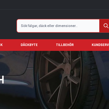
Sök
CK
DÄCKBYTE
TILLBEHÖR
KUNDSERV
H