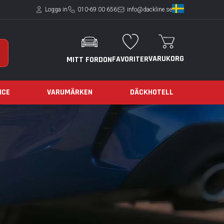
Logga in
010-69 00 656
info@dackline.se
VARUKORG
FAVORITER
MITT FORDON
ICE
VARUMÄRKEN
DÄCKHOTELL