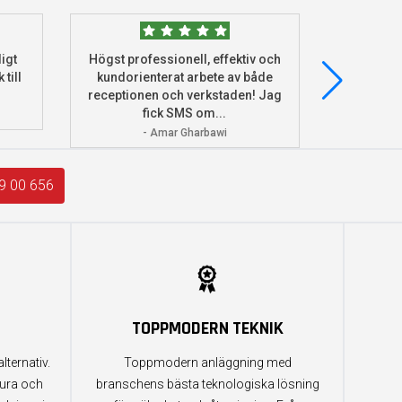
igt
Högst professionell, effektiv och
Beställde
 till
kundorienterat arbete av både
deras he
receptionen och verkstaden! Jag
och monter
fick SMS om...
- Amar Gharbawi
9 00 656
TOPPMODERN TEKNIK
lternativ.
Toppmodern anläggning med
tura och
branschens bästa teknologiska lösning