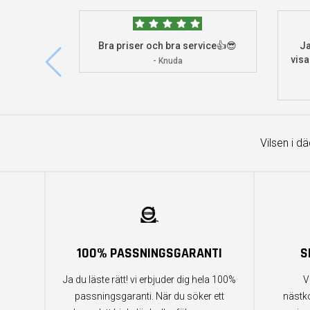
Bra priser och bra service👍😎
Ja
visa
- Knuda
Vilsen i d
100% PASSNINGSGARANTI
S
Ja du läste rätt! vi erbjuder dig hela 100%
V
passningsgaranti. När du söker ett
nästk