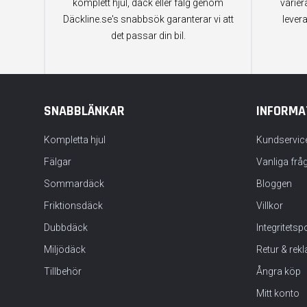
komplett hjul, däck eller fälg genom
varier
Däckline.se's snabbsök garanterar vi att
lever
det passar din bil.
SNABBLÄNKAR
INFORMA
Kompletta hjul
Kundservic
Fälgar
Vanliga frå
Sommardäck
Bloggen
Friktionsdäck
Villkor
Dubbdäck
Integritets
Miljödäck
Retur & rek
Tillbehör
Ångra köp
Mitt konto