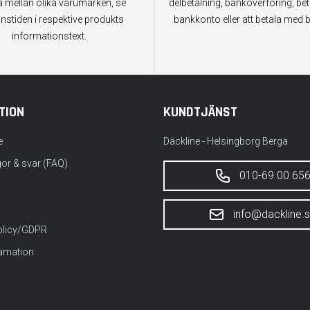
a mellan olika varumärken, se
delbetalning, banköverföring, bet
anstiden i respektive produkts
bankkonto eller att betala med b
informationstext.
TION
KUNDTJÄNST
e
Däckline - Helsingborg Berga
gor & svar (FAQ)
010-69 00 65
info@dackline.
policy/GDPR
lamation