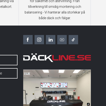
alning via
för säkerhet och återvinning. Från
etalkort.
tillverkning till smidig montering och
balansering - Vi hanterar alla storlekar på
både däck och fälgar.
6
se