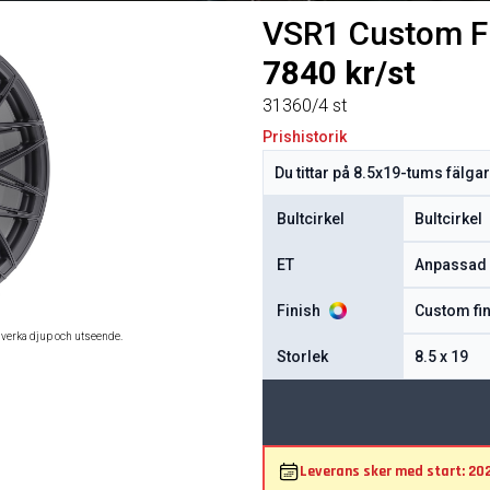
VSR1 Custom F
7840 kr/st
31360/4 st
Prishistorik
Bultcirkel
ET
Finish
åverka djup och utseende.
Storlek
Leverans sker med start: 20