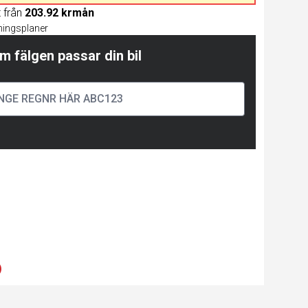
t från
203.92 krmån
lningsplaner
m fälgen passar din bil
)