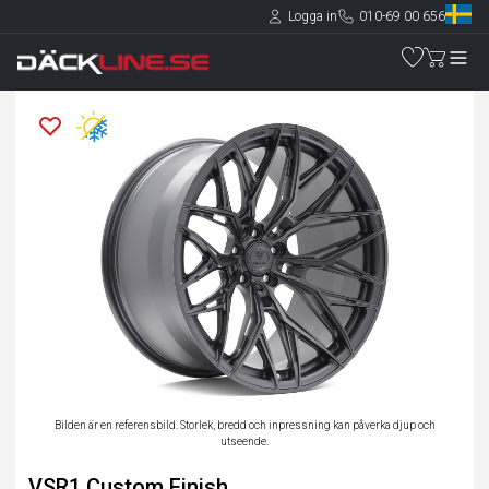
Logga in
010-69 00 656
Bilden är en referensbild. Storlek, bredd och inpressning kan påverka djup och
utseende.
VSR1 Custom Finish