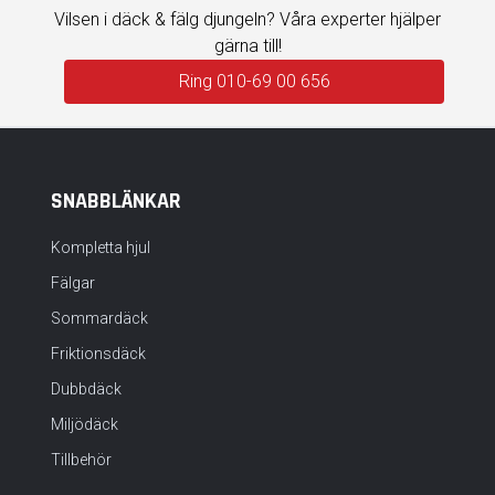
Vilsen i däck & fälg djungeln? Våra experter hjälper
gärna till!
Ring 010-69 00 656
SNABBLÄNKAR
Kompletta hjul
Fälgar
Sommardäck
Friktionsdäck
Dubbdäck
Miljödäck
Tillbehör