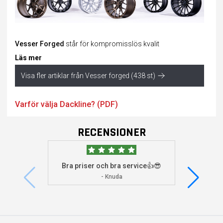
Vesser Forged
står för kompromisslös kvalit
Läs mer
Visa fler artiklar från Vesser forged (438 st)
Varför välja Dackline? (PDF)
RECENSIONER
Bra priser och bra service👍😎
Jag s
visade 
- Knuda