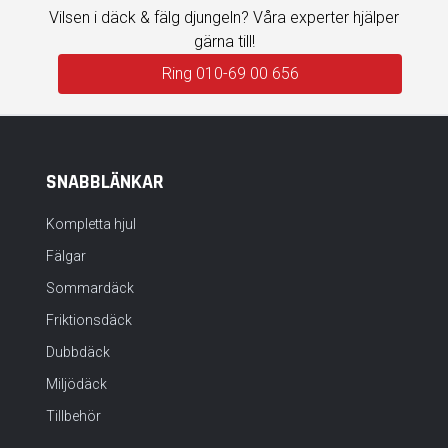
Vilsen i däck & fälg djungeln? Våra experter hjälper
gärna till!
Ring 010-69 00 656
SNABBLÄNKAR
Kompletta hjul
Fälgar
Sommardäck
Friktionsdäck
Dubbdäck
Miljödäck
Tillbehör