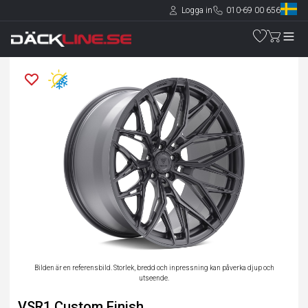
Logga in
010-69 00 656
Bilden är en referensbild. Storlek, bredd och inpressning kan påverka djup och
utseende.
VSR1 Custom Finish