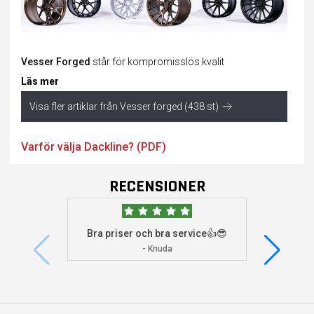
Vesser Forged
står för kompromisslös kvalit
Läs mer
Visa fler artiklar från Vesser forged (438 st)
Varför välja Dackline? (PDF)
RECENSIONER
Bra priser och bra service👍😎
Jag s
visade 
- Knuda