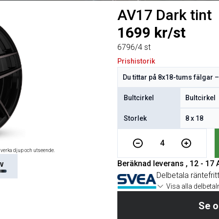
AV17 Dark tint
1699 kr/st
6796/4 st
Prishistorik
Bultcirkel
Storlek
4
åverka djup och utseende.
Beräknad leverans , 12 - 17
V
Delbetala räntefrit
Visa alla delbeta
Se o