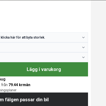
Lägg i varukorg
 Aug
t från
79.44 krmån
lningsplaner
m fälgen passar din bil