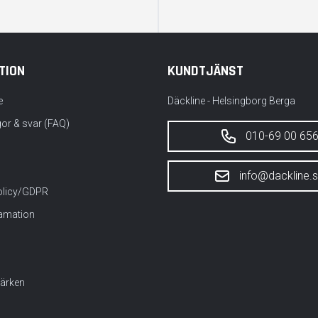
TION
KUNDTJÄNST
e
Däckline - Helsingborg Berga
gor & svar (FAQ)
010-69 00 65
info@dackline.
policy/GDPR
lamation
ärken