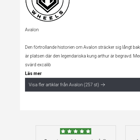
Avalon
Den förtrollande historien om Avalon sträcker sig långt bak i
är platsen där den legendariska kung arthur är begravd. Me
svärd excalib
Läs mer
Visa fler artiklar från Avalon (257 st)