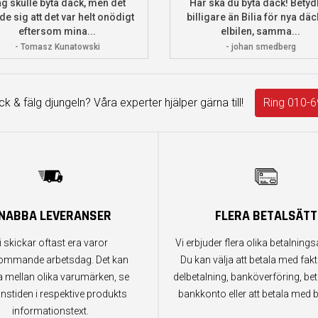
g skulle byta däck, men det
Här ska du byta däck! Betydl
de sig att det var helt onödigt
billigare än Bilia för nya däck
eftersom mina...
elbilen, samma...
- Tomasz Kunatowski
- johan smedberg
äck & fälg djungeln? Våra experter hjälper gärna till!
Ring 010-6
NABBA LEVERANSER
FLERA BETALSÄTT
i skickar oftast era varor
Vi erbjuder flera olika betalningsa
ommande arbetsdag. Det kan
Du kan välja att betala med fak
a mellan olika varumärken, se
delbetalning, banköverföring, bet
anstiden i respektive produkts
bankkonto eller att betala med b
informationstext.