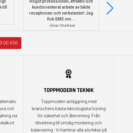
igt
Högst professionell, effektiv och
Beställde
 till
kundorienterat arbete av både
deras he
receptionen och verkstaden! Jag
och monter
fick SMS om...
- Amar Gharbawi
9 00 656
TOPPMODERN TEKNIK
lternativ.
Toppmodern anläggning med
tura och
branschens bästa teknologiska lösning
alning via
för säkerhet och återvinning. Från
etalkort.
tillverkning till smidig montering och
balansering - Vi hanterar alla storlekar på