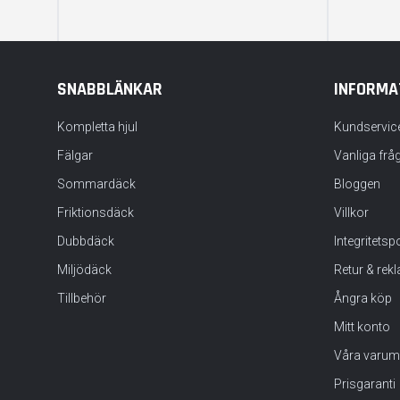
SNABBLÄNKAR
INFORMA
Kompletta hjul
Kundservic
Fälgar
Vanliga frå
Sommardäck
Bloggen
Friktionsdäck
Villkor
Dubbdäck
Integritets
Miljödäck
Retur & rek
Tillbehör
Ångra köp
Mitt konto
Våra varum
Prisgaranti