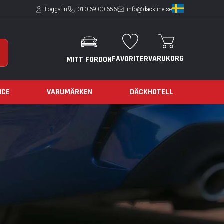
Logga in
010-69 00 656
info@dackline.se
VARUKORG
FAVORITER
MITT FORDON
ICE
VARUMÄRKEN
DÄCKHOTELL