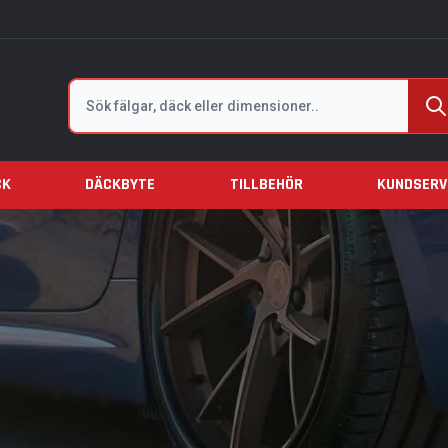
Sök
CK
DÄCKBYTE
TILLBEHÖR
KUNDSERV