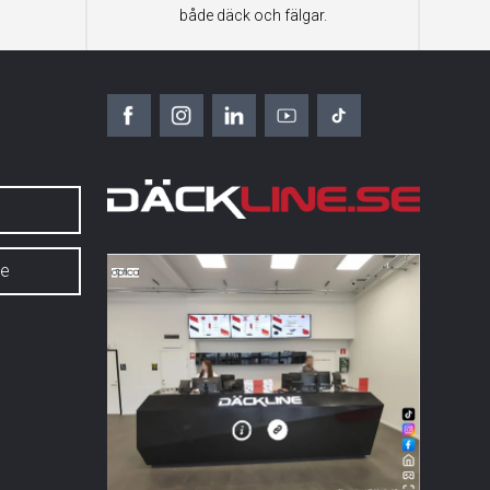
både däck och fälgar.
6
se