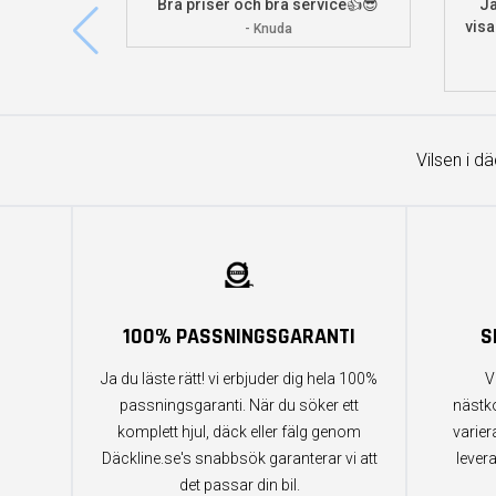
Bra priser och bra service👍😎
Ja
visa
- Knuda
Vilsen i d
100% PASSNINGSGARANTI
S
Ja du läste rätt! vi erbjuder dig hela 100%
V
passningsgaranti. När du söker ett
nästk
komplett hjul, däck eller fälg genom
varier
Däckline.se's snabbsök garanterar vi att
lever
det passar din bil.