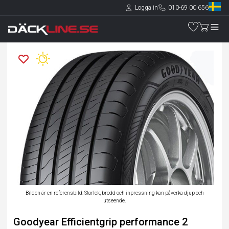
Logga in
010-69 00 656
Bilden är en referensbild. Storlek, bredd och inpressning kan påverka djup och
utseende.
Goodyear Efficientgrip performance 2