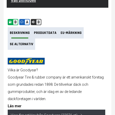
Välj bilmodell
B
A
B
BESKRIVNING
PRODUKTDATA
EU-MÄRKNING
SE ALTERNATIV
Vilka är Goodyear?
Goodyear Tire & rubber company är ett amerikanskt företag
som grundades redan 1898. De tillverkar
däck
och
gummiprodukter, och är idag en av de ledande
däckföretagen i världen.
Läs mer