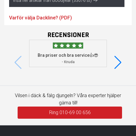
Visa fler artiklar från Goodyear (33076 st)
Varför välja Dackline? (PDF)
RECENSIONER
Bra priser och bra service👍😎
Jag s
visade 
- Knuda
Vilsen i däck & fälg djungeln? Våra experter hjälper
gärna till!
Ring 010-69 00 656