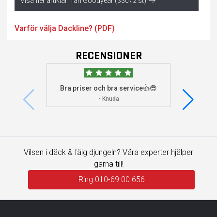
Visa fler artiklar från Goodyear (33072 st)
Varför välja Dackline? (PDF)
RECENSIONER
Bra priser och bra service👍😎
Jag s
visade 
- Knuda
Vilsen i däck & fälg djungeln? Våra experter hjälper
gärna till!
Ring 010-69 00 656