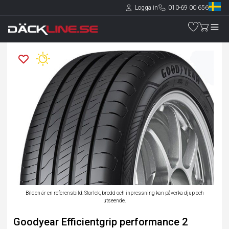
Logga in
010-69 00 656
Bilden är en referensbild. Storlek, bredd och inpressning kan påverka djup och
utseende.
Goodyear Efficientgrip performance 2