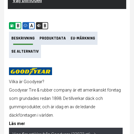
Välj bilmodell
B
A
B
BESKRIVNING
PRODUKTDATA
EU-MÄRKNING
SE ALTERNATIV
Vilka är Goodyear?
Goodyear Tire & rubber company är ett amerikanskt företag
som grundades redan 1898. De tillverkar
däck
och
gummiprodukter, och är idag en av de ledande
däckföretagen i världen.
Läs mer