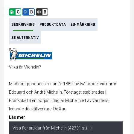
C
B
B
BESKRIVNING
PRODUKTDATA
EU-MÄRKNING
SE ALTERNATIV
Vilka är Michelin?
Michelin grundades redan år 1889, av två bröder vid namn
Edouard och André Michelin. Företaget etablerades i
Frankrike till en början. Idag är Michelin ett av världens
ledande däcktillverkare. De &au
Läs mer
Visa fler artiklar från Michelin (42731 st)