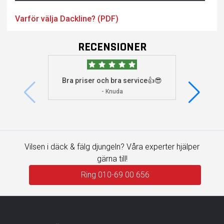
Varför välja Dackline? (PDF)
RECENSIONER
Bra priser och bra service👍😎
Jag s
visade 
- Knuda
Vilsen i däck & fälg djungeln? Våra experter hjälper
gärna till!
Ring 010-69 00 656