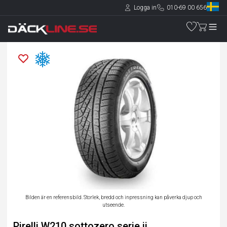
Logga in
010-69 00 656
Bilden är en referensbild. Storlek, bredd och inpressning kan påverka djup och
utseende.
Pirelli W210 sottozero serie ii