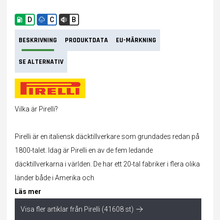
D
C
B
BESKRIVNING
PRODUKTDATA
EU-MÄRKNING
SE ALTERNATIV
Vilka är Pirelli?
Pirelli är en italiensk däcktillverkare som grundades redan på
1800-talet. Idag är Pirelli en av de fem ledande
däcktillverkarna i världen. De har ett 20-tal fabriker i flera olika
länder både i Amerika och
Läs mer
Visa fler artiklar från Pirelli (41608 st)