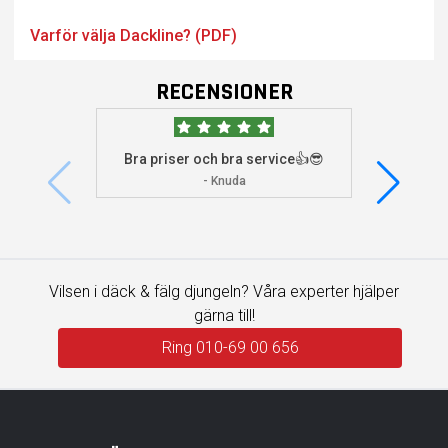
Varför välja Dackline? (PDF)
RECENSIONER
Bra priser och bra service👍😎
Jag s
visade 
- Knuda
Vilsen i däck & fälg djungeln? Våra experter hjälper
gärna till!
Ring 010-69 00 656