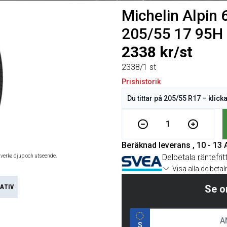
Michelin Alpin 
205/55 17 95H
2338 kr/st
2338/1 st
Prishistorik
1
Beräknad leverans , 10 - 13
Delbetala räntefrit
åverka djup och utseende.
Visa alla delbeta
ATIV
Se o
S