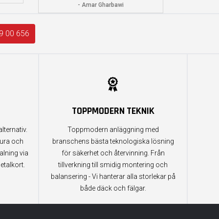
- Amar Gharbawi
9 00 656
TOPPMODERN TEKNIK
lternativ.
Toppmodern anläggning med
tura och
branschens bästa teknologiska lösning
alning via
för säkerhet och återvinning. Från
etalkort.
tillverkning till smidig montering och
balansering - Vi hanterar alla storlekar på
både däck och fälgar.