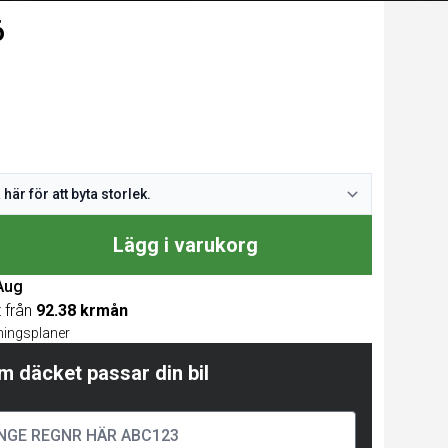
6
Lägg i varukorg
 Aug
t från
92.38 krmån
lningsplaner
m däcket passar din bil