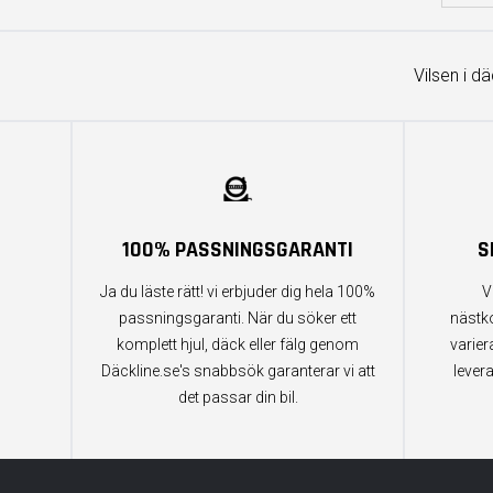
Vilsen i d
100% PASSNINGSGARANTI
S
Ja du läste rätt! vi erbjuder dig hela 100%
V
passningsgaranti. När du söker ett
nästk
komplett hjul, däck eller fälg genom
varier
Däckline.se's snabbsök garanterar vi att
lever
det passar din bil.