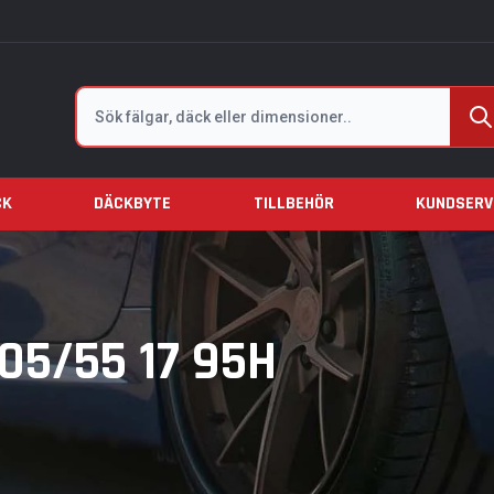
Sök
CK
DÄCKBYTE
TILLBEHÖR
KUNDSERV
05/55 17 95H