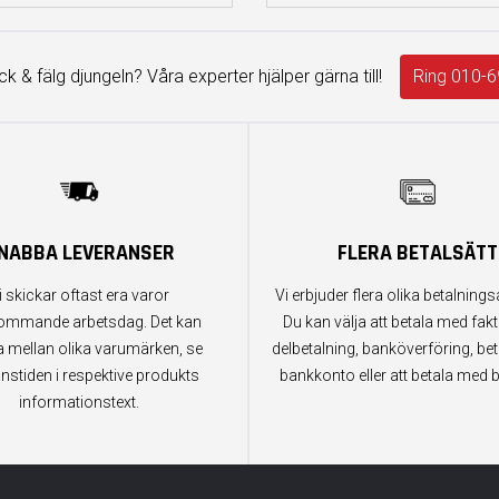
äck & fälg djungeln? Våra experter hjälper gärna till!
Ring 010-6
NABBA LEVERANSER
FLERA BETALSÄTT
i skickar oftast era varor
Vi erbjuder flera olika betalningsa
ommande arbetsdag. Det kan
Du kan välja att betala med fak
a mellan olika varumärken, se
delbetalning, banköverföring, bet
anstiden i respektive produkts
bankkonto eller att betala med b
informationstext.