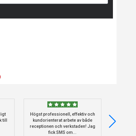
)
igt
Högst professionell, effektiv och
Beställde
 till
kundorienterat arbete av både
deras he
receptionen och verkstaden! Jag
och monter
fick SMS om...