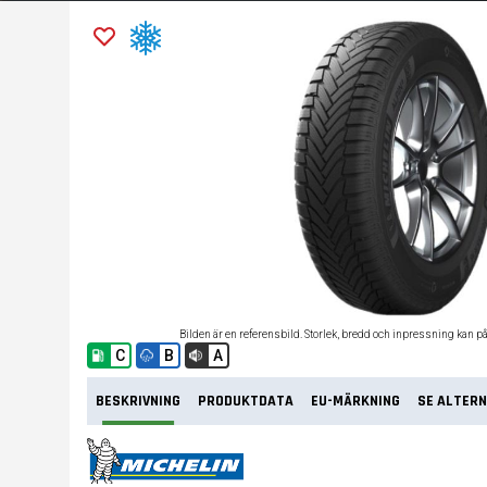
Bilden är en referensbild. Storlek, bredd och inpressning kan p
C
B
A
BESKRIVNING
PRODUKTDATA
EU-MÄRKNING
SE ALTERN