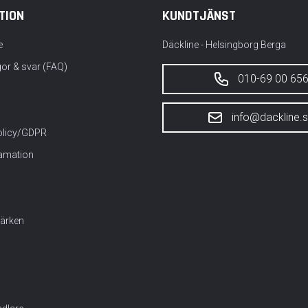
TION
KUNDTJÄNST
e
Däckline - Helsingborg Berga
gor & svar (FAQ)
010-69 00 65
info@dackline.
policy/GDPR
lamation
ärken