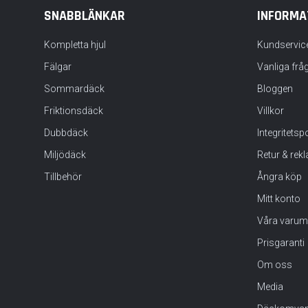
SNABBLÄNKAR
INFORMA
Kompletta hjul
Kundservic
Fälgar
Vanliga frå
Sommardäck
Bloggen
Friktionsdäck
Villkor
Dubbdäck
Integritets
Miljödäck
Retur & rek
Tillbehör
Ångra köp
Mitt konto
Våra varum
Prisgaranti
Om oss
Media