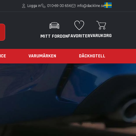
Logga in
010-69 00 656
info@dackline.se
VARUKORG
FAVORITER
MITT FORDON
ICE
VARUMÄRKEN
DÄCKHOTELL