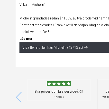
Vilka är Michelin?
Michelin grundades redan år 1889, av två bröder vid namn
Företaget etablerades i Frankrike till en början. Idag är Mich
däcktillverkare. De &au
Läs mer
Visa fler artiklar från Michelin (42712 st)
Bra priser och bra service👍😎
Ja
visa
- Knuda