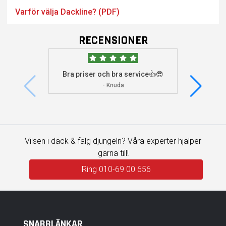
Varför välja Dackline? (PDF)
RECENSIONER
Bra priser och bra service👍😎
Jag s
visade 
- Knuda
Vilsen i däck & fälg djungeln? Våra experter hjälper
gärna till!
Ring 010-69 00 656
SNABBLÄNKAR