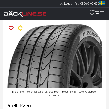
Logga in
010-69 00 656
Bilden är en referensbild. Storlek, bredd och inpressning kan påverka djup och
utseende.
Pirelli Pzero