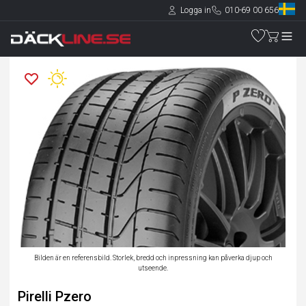
Logga in
010-69 00 656
Bilden är en referensbild. Storlek, bredd och inpressning kan påverka djup och
utseende.
Pirelli Pzero