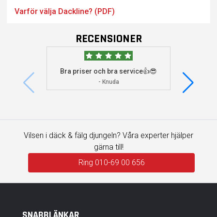
Varför välja Dackline? (PDF)
RECENSIONER
Bra priser och bra service👍😎
Jag s
visade 
- Knuda
Vilsen i däck & fälg djungeln? Våra experter hjälper
gärna till!
Ring 010-69 00 656
SNABBLÄNKAR