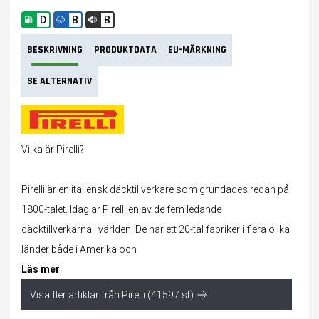
D
B
B
BESKRIVNING
PRODUKTDATA
EU-MÄRKNING
SE ALTERNATIV
Vilka är Pirelli?
Pirelli är en italiensk däcktillverkare som grundades redan på
1800-talet. Idag är Pirelli en av de fem ledande
däcktillverkarna i världen. De har ett 20-tal fabriker i flera olika
länder både i Amerika och
Läs mer
Visa fler artiklar från Pirelli (41597 st)