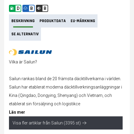
D
B
B
BESKRIVNING
PRODUKTDATA
EU-MÄRKNING
SE ALTERNATIV
Vilka är Sailun?
Sailun rankas bland de 20 främsta däcktillverkarna i världen.
Sailun har etablerat moderna däcktillverkningsanläggningar i
Kina (Qingdao, Dongying, Shenyang) och Vietnam, och
etablerat sin försäljning och logistikce
Läs mer
Visa fler artiklar från Sailun (3395 st)