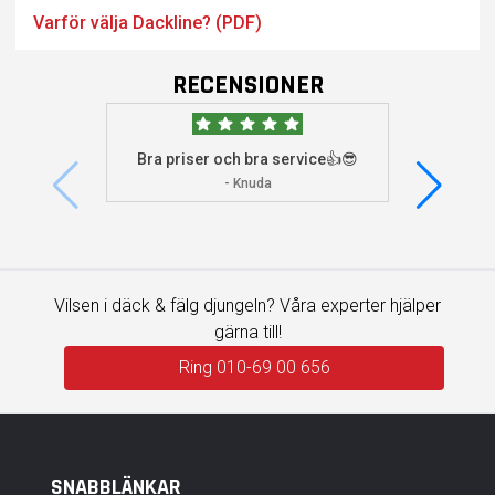
Varför välja Dackline? (PDF)
RECENSIONER
Bra priser och bra service👍😎
Jag s
visade 
- Knuda
Vilsen i däck & fälg djungeln? Våra experter hjälper
gärna till!
Ring 010-69 00 656
SNABBLÄNKAR