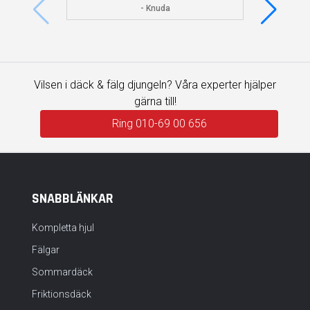
visade 
- Knuda
Vilsen i däck & fälg djungeln? Våra experter hjälper
gärna till!
Ring 010-69 00 656
SNABBLÄNKAR
Kompletta hjul
Fälgar
Sommardäck
Friktionsdäck