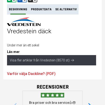
BESKRIVNING
PRODUKTDATA
SE ALTERNATIV
Vredestein däck
Under mer än ett sekel
Läs mer
Visa fler artiklar från Vredestein (8570 st)
Varför välja Dackline? (PDF)
RECENSIONER
Bra priser och bra service👍😎
Jag s