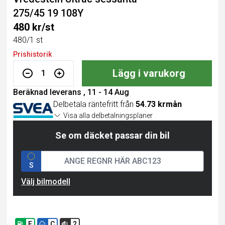
275/45 19 108Y
480 kr/st
480/1 st
Prishistorik
Lägg i varukorg
1
Beräknad leverans , 11 - 14 Aug
Delbetala räntefritt från
54.73 krmån
Visa alla delbetalningsplaner
Se om däcket passar din bil
S
Välj bilmodell
E
C
2