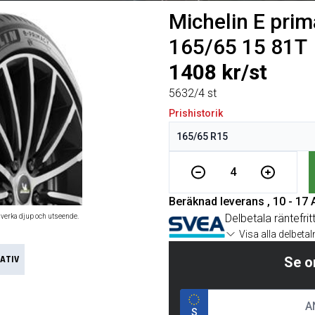
Michelin E pri
165/65 15 81T
1408 kr/st
5632/4 st
Prishistorik
4
Beräknad leverans , 10 - 17
Delbetala räntefrit
åverka djup och utseende.
Visa alla delbeta
ATIV
Se o
S