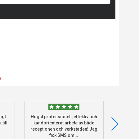
)
igt
Högst professionell, effektiv och
Beställde
 till
kundorienterat arbete av både
deras he
receptionen och verkstaden! Jag
och monter
fick SMS om...