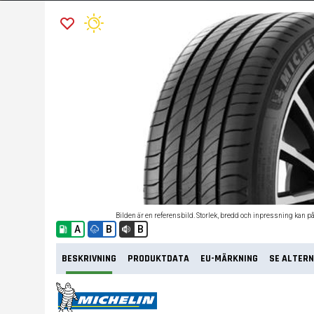
Bilden är en referensbild. Storlek, bredd och inpressning kan p
A
B
B
BESKRIVNING
PRODUKTDATA
EU-MÄRKNING
SE ALTERN