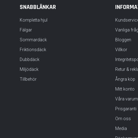
SNABBLÄNKAR
INFORMA
Kompletta hjul
Kundservic
Fälgar
Vanliga frå
Sommardäck
Bloggen
Friktionsdäck
Villkor
Dubbdäck
Integritets
Miljödäck
Retur & rek
Tillbehör
Ångra köp
Mitt konto
Våra varum
Prisgaranti
Om oss
Media