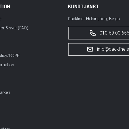
TION
KUNDTJÄNST
e
Däckline - Helsingborg Berga
gor & svar (FAQ)
010-69 00 65
info@dackline.
policy/GDPR
lamation
ärken