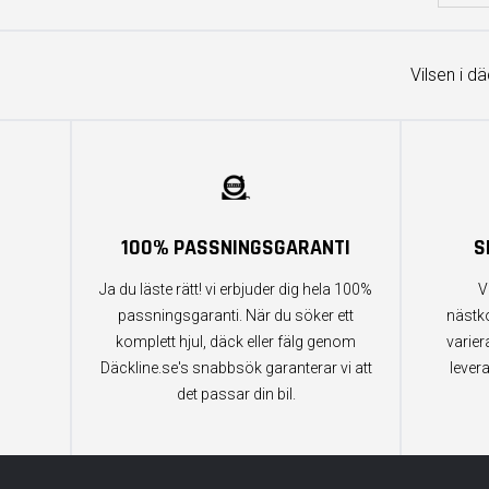
Vilsen i d
100% PASSNINGSGARANTI
S
Ja du läste rätt! vi erbjuder dig hela 100%
V
passningsgaranti. När du söker ett
nästk
komplett hjul, däck eller fälg genom
varier
Däckline.se's snabbsök garanterar vi att
lever
det passar din bil.