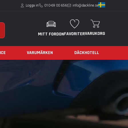
Logga in
010-69 00 656
info@dackline.se
VARUKORG
FAVORITER
MITT FORDON
ICE
VARUMÄRKEN
DÄCKHOTELL