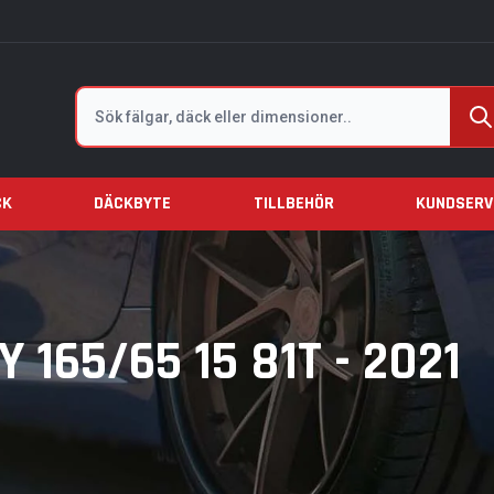
Sök
CK
DÄCKBYTE
TILLBEHÖR
KUNDSERV
 165/65 15 81T - 2021