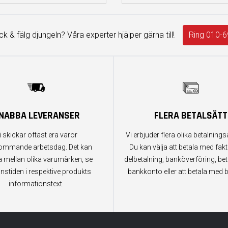
äck & fälg djungeln? Våra experter hjälper gärna till!
Ring 010-6
NABBA LEVERANSER
FLERA BETALSÄTT
i skickar oftast era varor
Vi erbjuder flera olika betalningsa
ommande arbetsdag. Det kan
Du kan välja att betala med fak
a mellan olika varumärken, se
delbetalning, banköverföring, bet
anstiden i respektive produkts
bankkonto eller att betala med b
informationstext.