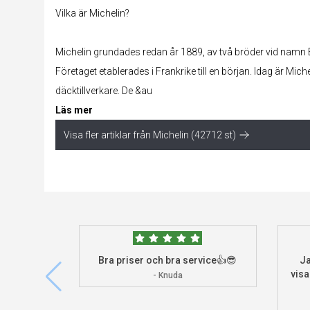
Vilka är Michelin?
Michelin grundades redan år 1889, av två bröder vid namn
Företaget etablerades i Frankrike till en början. Idag är Mich
däcktillverkare. De &au
Läs mer
Visa fler artiklar från Michelin (42712 st)
Bra priser och bra service👍😎
Ja
visa
- Knuda