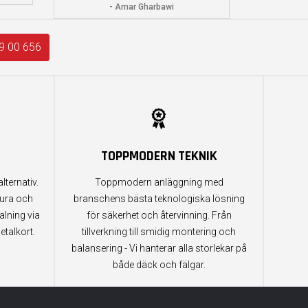
- Amar Gharbawi
9 00 656
TOPPMODERN TEKNIK
lternativ.
Toppmodern anläggning med
tura och
branschens bästa teknologiska lösning
alning via
för säkerhet och återvinning. Från
etalkort.
tillverkning till smidig montering och
balansering - Vi hanterar alla storlekar på
både däck och fälgar.