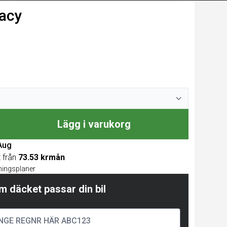
macy
Lägg i varukorg
 Aug
t från
73.53 krmån
lningsplaner
m däcket passar din bil