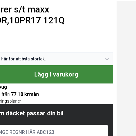
rer s/t maxx
OR,10PR17 121Q
Lägg i varukorg
 Aug
t från
77.18 krmån
lningsplaner
m däcket passar din bil