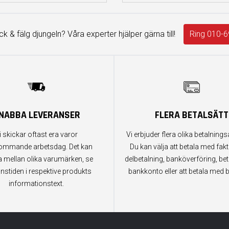
äck & fälg djungeln? Våra experter hjälper gärna till!
Ring 010-6
NABBA LEVERANSER
FLERA BETALSÄTT
i skickar oftast era varor
Vi erbjuder flera olika betalningsa
ommande arbetsdag. Det kan
Du kan välja att betala med fak
a mellan olika varumärken, se
delbetalning, banköverföring, bet
anstiden i respektive produkts
bankkonto eller att betala med b
informationstext.