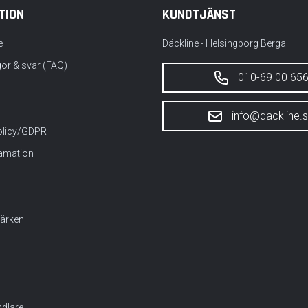
TION
KUNDTJÄNST
e
Däckline - Helsingborg Berga
gor & svar (FAQ)
010-69 00 65
info@dackline.
policy/GDPR
lamation
ärken
dlare