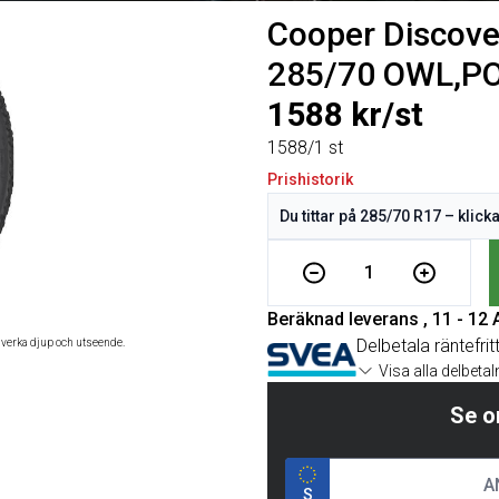
Cooper Discove
285/70 OWL,P
1588 kr/st
1588/1 st
Prishistorik
1
Beräknad leverans , 11 - 12
Delbetala räntefrit
åverka djup och utseende.
Visa alla delbeta
Se o
S