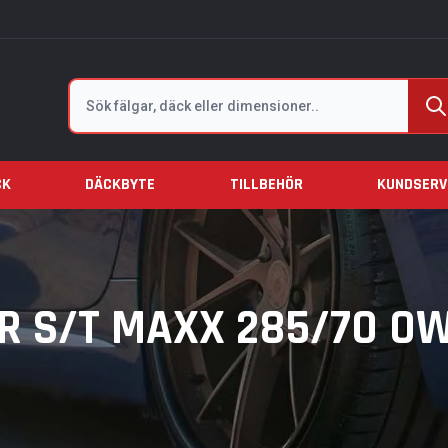
Sök
CK
DÄCKBYTE
TILLBEHÖR
KUNDSERV
 S/T MAXX 285/70 OWL