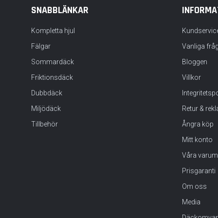
SNABBLÄNKAR
INFORMA
Kompletta hjul
Kundservic
Fälgar
Vanliga frå
Sommardäck
Bloggen
Friktionsdäck
Villkor
Dubbdäck
Integritets
Miljödäck
Retur & rek
Tillbehör
Ångra köp
Mitt konto
Våra varum
Prisgaranti
Om oss
Media
Däckomvan