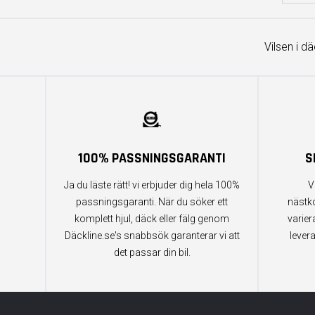
Vilsen i d
100% PASSNINGSGARANTI
S
Ja du läste rätt! vi erbjuder dig hela 100%
V
passningsgaranti. När du söker ett
nästk
komplett hjul, däck eller fälg genom
varier
Däckline.se's snabbsök garanterar vi att
lever
det passar din bil.