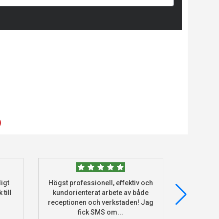
)
igt
Högst professionell, effektiv och
Beställde
 till
kundorienterat arbete av både
deras he
receptionen och verkstaden! Jag
och monter
fick SMS om...