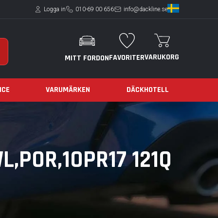
Logga in
010-69 00 656
info@dackline.se
VARUKORG
FAVORITER
MITT FORDON
ICE
VARUMÄRKEN
DÄCKHOTELL
,POR,10PR17 121Q