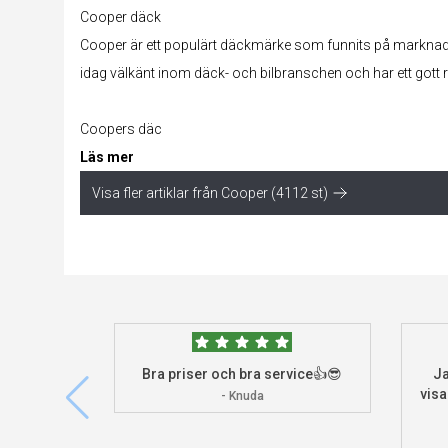
Cooper däck
Cooper är ett populärt däckmärke som funnits på marknad
idag välkänt inom däck- och bilbranschen och har ett gott 
Coopers däc
Läs mer
Visa fler artiklar från Cooper (4112 st)
Bra priser och bra service👍😎
Ja
visa
- Knuda