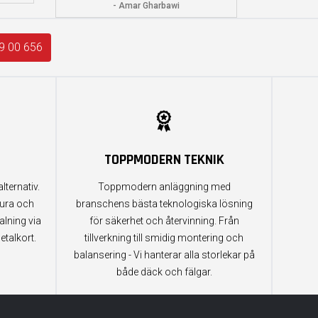
- Amar Gharbawi
9 00 656
TOPPMODERN TEKNIK
lternativ.
Toppmodern anläggning med
tura och
branschens bästa teknologiska lösning
alning via
för säkerhet och återvinning. Från
etalkort.
tillverkning till smidig montering och
balansering - Vi hanterar alla storlekar på
både däck och fälgar.