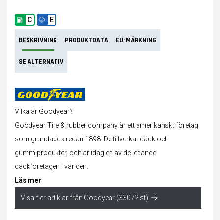
C
E
BESKRIVNING
PRODUKTDATA
EU-MÄRKNING
SE ALTERNATIV
Vilka är Goodyear?
Goodyear Tire & rubber company är ett amerikanskt företag
som grundades redan 1898. De tillverkar
däck
och
gummiprodukter, och är idag en av de ledande
däckföretagen i världen.
Läs mer
Visa fler artiklar från Goodyear (33072 st)