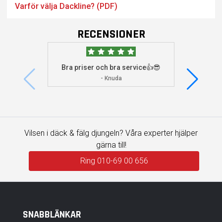
Varför välja Dackline? (PDF)
RECENSIONER
Bra priser och bra service👍😎
Jag s
visade 
- Knuda
Vilsen i däck & fälg djungeln? Våra experter hjälper
gärna till!
Ring 010-69 00 656
SNABBLÄNKAR