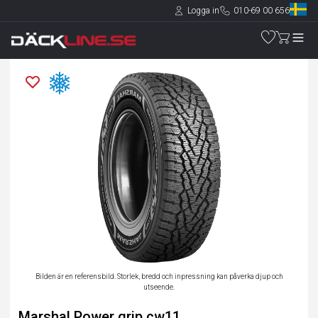
Logga in
010-69 00 656
Bilden är en referensbild. Storlek, bredd och inpressning kan påverka djup och
utseende.
Marshal Power grip cw11