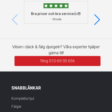
Bra priser och bra service👍😎
Jag s
visade 
- Knuda
Vilsen i däck & fälg djungeln? Våra experter hjälper
gärna till!
Ring 010-69 00 656
SNABBLÄNKAR
Kompletta hjul
Fälgar