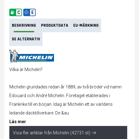
C
E
BESKRIVNING
PRODUKTDATA
EU-MÄRKNING
SE ALTERNATIV
Vilka är Michelin?
Michelin grundades redan år 1889, av två bröder vid namn
Edouard och André Michelin. Företaget etablerades i
Frankrike till en början. Idag är Michelin ett av världens
ledande däcktillverkare. De &au
Läs mer
Visa fler artiklar från Michelin (42731 st)