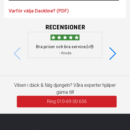
Varför välja Dackline? (PDF)
RECENSIONER
Bra priser och bra service👍😎
Jag s
visade 
- Knuda
Vilsen i däck & fälg djungeln? Våra experter hjälper
gärna till!
Ring 010-69 00 656