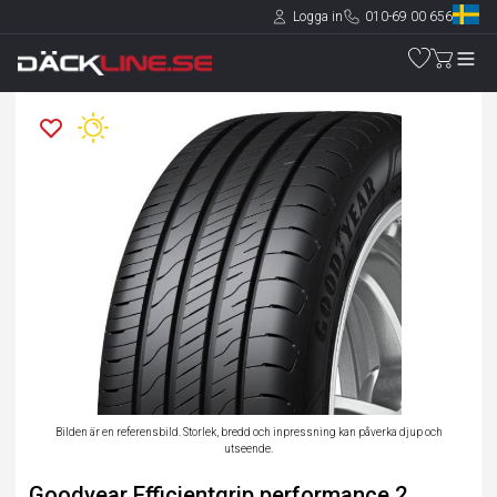
Logga in
010-69 00 656
Bilden är en referensbild. Storlek, bredd och inpressning kan påverka djup och
utseende.
Goodyear Efficientgrip performance 2