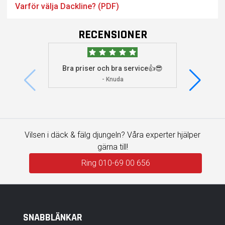
Varför välja Dackline? (PDF)
RECENSIONER
Bra priser och bra service👍😎
Jag s
visade 
- Knuda
Vilsen i däck & fälg djungeln? Våra experter hjälper
gärna till!
Ring 010-69 00 656
SNABBLÄNKAR