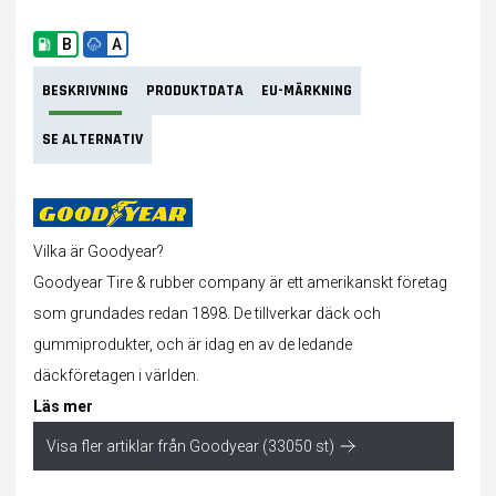
B
A
BESKRIVNING
PRODUKTDATA
EU-MÄRKNING
SE ALTERNATIV
Vilka är Goodyear?
Goodyear Tire & rubber company är ett amerikanskt företag
som grundades redan 1898. De tillverkar
däck
och
gummiprodukter, och är idag en av de ledande
däckföretagen i världen.
Läs mer
Visa fler artiklar från Goodyear (33050 st)