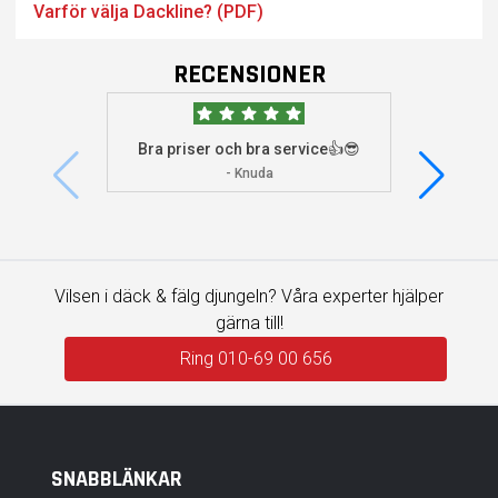
Varför välja Dackline? (PDF)
RECENSIONER
Bra priser och bra service👍😎
Jag s
visade 
- Knuda
Vilsen i däck & fälg djungeln? Våra experter hjälper
gärna till!
Ring 010-69 00 656
SNABBLÄNKAR